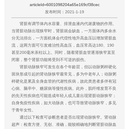
articleId=6001098204a65e169cf38cec
发布时间：2021-1-19
肾脏有调节体内水容量、排泄血液内代谢废物的作用。
当肾脏动脉出现狭窄时，肾脏就会缺血，一方面体内多余水
分无法排出，一方面机体会代偿性地升高血压以增加肾脏血
流，这两方面可引发难治性高血压，血压常高达180、190
甚至200毫米汞柱以上。同时，随着肾脏血管逐渐狭窄直至
闭塞，整个肾脏功能将受到不可逆的损伤。
肾脏动脉狭窄可发生在各个年龄层，但以动脉粥样硬化
斑块形成引起的肾动脉狭窄最常见，多为中老年人；动脉粥
样硬化是累及全身血管的代谢性疾病，故此类患者多伴有冠
心病、脑卒中、糖尿病等慢性疾病。此外，肌纤维发育不良
的先天性疾病也可能造成年轻人或儿童出现肾脏动脉狭窄；
自身免疫性疾病，如大动脉炎，也可导致肾动脉狭窄，多见
于青年女性。
通过以下检查可诊断患者是否出现肾动脉狭窄。肾动脉
超声：检查方便、无创、准确，能较精确地判断肾脏动脉血