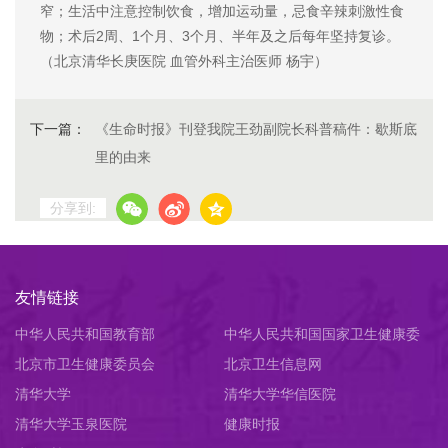
窄；生活中注意控制饮食，增加运动量，忌食辛辣刺激性食
物；术后2周、1个月、3个月、半年及之后每年坚持复诊。
（北京清华长庚医院 血管外科主治医师 杨宇）
下一篇：
《生命时报》刊登我院王劲副院长科普稿件：歇斯底
里的由来
分享到:
友情链接
中华人民共和国教育部
中华人民共和国国家卫生健康委
北京市卫生健康委员会
员会
北京卫生信息网
清华大学
清华大学华信医院
清华大学玉泉医院
健康时报