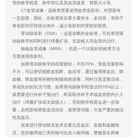
管的狭窄程度、狭窄部位及其血流速度、肾脏大小等。
CT血管成像：该检查需要使用血管造影剂，对肾脏有
一定损害，因此，在检查前后要大量饮水，多排尿，有助于
将造影剂尽快排出体外，减少造影剂对肾脏的损害。
肾动脉造影（DSA）：这是诊断的金标准，可在发现肾
动脉狭窄的同时进行球囊扩张、支架植入等血管内治疗。
核磁血管成像（MRA）：也是一个比较好的检查方法，
无需使用造影剂。
如果肾动脉狭窄的程度较轻，不到70%，肾血流量影响
不大，可以密切观察血肌酐、血压等，通过服用降血压、降
血糖、降血脂等药物控制慢病的进展，同时注意适量活动，
养成良好的生活习惯。如果肾动脉狭窄程度达到70%以上，
就需要进行外科干预治疗，即采取外科手术或血管腔内介入
治疗（球囊扩张或支架植入），否则狭窄程度会进一步加
重，必然影响肾脏血流供应，损害肾功能，引发严重的难治
性高血压。
患者进行肾动脉支架术后要注意血压、血脂和血糖情
况；坚持服用他汀类药物与抗血小板药物，警惕发生再狭