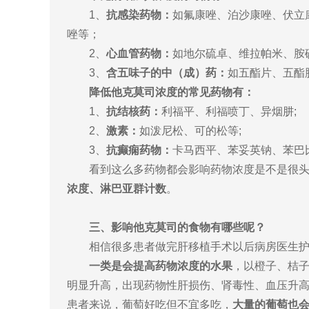
1、
抗感染药物：
如氟康唑、泊沙康唑、伏立
唑等；
2、
心血管药物：
如地尔硫卓、维拉帕米、胺
3、
含五味子的中（成）药：
如五酯片、五酯
降低他克莫司浓度的常见药物有：
1、
抗结核药：
利福平、利福喷丁、异烟肼;
2、
激素：
如泼尼松、可的松等;
3、
抗癫痫药物：
卡马西平、苯妥英钠、苯巴
看到这么多药物都会影响药物浓度是不是很
浓度、淋巴亚群计数
。
三、影响他克莫司的食物有哪些呢？
相信很多患者做完肝移植手术以后病房医生
一类是会提高药物浓度的水果
，以橙子、桔子
明显升高，出现药物性肝损伤、肾毒性、血压升
患者来说，葡萄好吃但不宜多吃，
大量的葡萄也