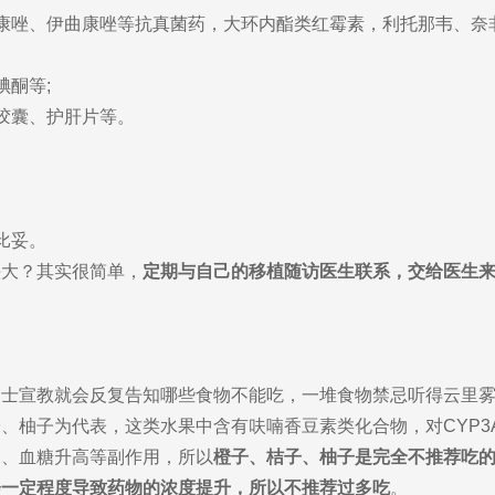
康唑、伊曲康唑等抗真菌药，大环内酯类红霉素，利托那韦、奈
碘酮等;
胶囊、护肝片等。
比妥。
头大？其实很简单，
定期与自己的移植随访医生联系，交给医生
护士宣教就会反复告知哪些食物不能吃，一堆食物禁忌听得云里
、柚子为代表，这类水果中含有呋喃香豆素类化合物，对CYP3
高、血糖升高等副作用，所以
橙子、桔子、柚子是完全不推荐吃
会一定程度导致药物的浓度提升，所以不推荐过多吃
。