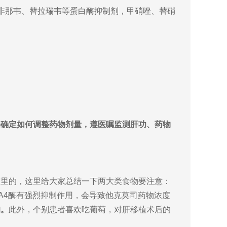
非那韦、替拉瑞韦等蛋白酶抑制剂，甲硝唑、替硝
来确定如何调整药物剂量，遵医嘱监测肝功、药物
雾里的，这里给大家总结一下两大类食物要注意：
A4酶有强烈抑制作用，会导致他克莫司药物浓度
的。
此外，
个别患者喜欢吃葡萄，对肝移植术后的