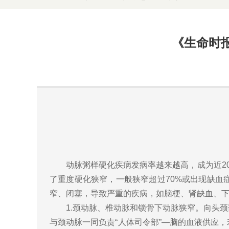
《生命时
动脉粥样硬化疾病发病率越来越高，成为近20
了重度硬化狭窄，一般狭窄超过70%或出现缺
窄、闭塞，导致严重的疾病，如脑梗、肾缺血、
1.颈动脉、椎动脉和锁骨下动脉狭窄。向头颈
与颈动脉一同负责“人体司令部”—脑的血液供应