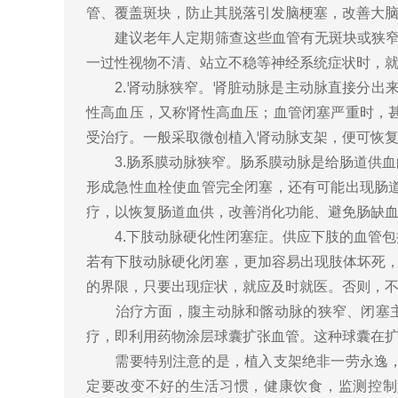
管、覆盖斑块，防止其脱落引发脑梗塞，改善大
建议老年人定期筛查这些血管有无斑块或狭窄，当
一过性视物不清、站立不稳等神经系统症状时，
2.肾动脉狭窄。肾脏动脉是主动脉直接分出来
性高血压，又称肾性高血压；血管闭塞严重时，
受治疗。一般采取微创植入肾动脉支架，便可恢
3.肠系膜动脉狭窄。肠系膜动脉是给肠道供血
形成急性血栓使血管完全闭塞，还有可能出现肠
疗，以恢复肠道血供，改善消化功能、避免肠缺
4.下肢动脉硬化性闭塞症。供应下肢的血管包
若有下肢动脉硬化闭塞，更加容易出现肢体坏死，
的界限，只要出现症状，就应及时就医。否则，
治疗方面，腹主动脉和髂动脉的狭窄、闭塞主要
疗，即利用药物涂层球囊扩张血管。这种球囊在
需要特别注意的是，植入支架绝非一劳永逸，动
定要改变不好的生活习惯，健康饮食，监测控制