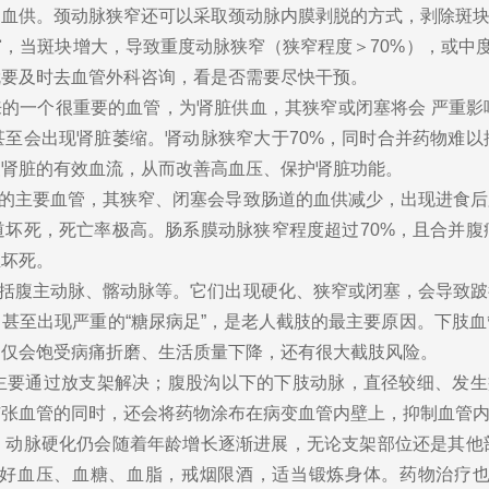
脑血供。颈动脉狭窄还可以采取颈动脉内膜剥脱的方式，剥除斑
斑块增大，导致重度动脉狭窄（狭窄程度＞70%），或中度动
就要及时去血管外科咨询，看是否需要尽快干预。
的一个很重要的血管，为肾脏供血，其狭窄或闭塞将会 严重影
甚至会出现肾脏萎缩。肾动脉狭窄大于70%，同时合并药物难以
复肾脏的有效血流，从而改善高血压、保护肾脏功能。
的主要血管，其狭窄、闭塞会导致肠道的血供减少，出现进食后
道坏死，死亡率极高。肠系膜动脉狭窄程度超过70%，且合并腹
血坏死。
括腹主动脉、髂动脉等。它们出现硬化、狭窄或闭塞，会导致跛
甚至出现严重的“糖尿病足”，是老人截肢的最主要原因。下肢
不仅会饱受病痛折磨、生活质量下降，还有很大截肢风险。
通过放支架解决；腹股沟以下的下肢动脉，直径较细、发生病
扩张血管的同时，还会将药物涂布在病变血管内壁上，抑制血管
脉硬化仍会随着年龄增长逐渐进展，无论支架部位还是其他
好血压、血糖、血脂，戒烟限酒，适当锻炼身体。药物治疗