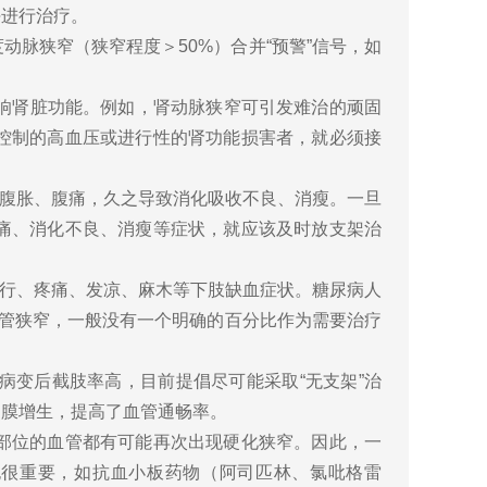
块进行治疗。
脉狭窄（狭窄程度＞50%）合并“预警”信号，如
响肾脏功能。例如，肾动脉狭窄可引发难治的顽固
控制的高血压或进行性的肾功能损害者，就必须接
腹胀、腹痛，久之导致消化吸收不良、消瘦。一旦
痛、消化不良、消瘦等症状，就应该及时放支架治
行、疼痛、发凉、麻木等下肢缺血症状。糖尿病人
血管狭窄，一般没有一个明确的百分比作为需要治疗
变后截肢率高，目前提倡尽可能采取“无支架”治
内膜增生，提高了血管通畅率。
部位的血管都有可能再次出现硬化狭窄。因此，一
也很重要，如抗血小板药物（阿司匹林、氯吡格雷