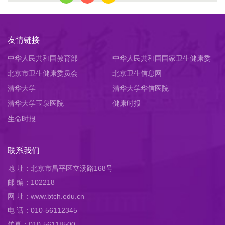
友情链接
中华人民共和国教育部
中华人民共和国国家卫生健康委
北京市卫生健康委员会
员会
北京卫生信息网
清华大学
清华大学华信医院
清华大学玉泉医院
健康时报
生命时报
联系我们
地 址：北京市昌平区立汤路168号
邮 编：102218
网 址：www.btch.edu.cn
电 话：010-56112345
传真：010-56118500