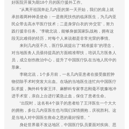
好医院开展为期18个月的医疗援外工作。
“从离开祖国奔赴几内亚的第一天开始，我们的肩上就
承担着两种神圣使命：一是救死扶伤的临床医生，为几内亚
民众带去高水平医疗技术；二是身穿白衣的‘外交官’，努力
践行援非任务。”李晓北说，能够身披国家队战袍，拥有这
段无比难得的经历，对每个人来说都是非常光荣的事情。
来到几内亚不久，医疗队就提出了“精准援非”的理念，
对当地医务人员亟待提高的方面精准帮扶，培训几方医务人
员，成立创伤救治中心，提升了中国医疗队在当地人民中的
形象。
李晓北说，1个多月前，一名几内亚患者在接受腹腔肿
物切除手术时突发大出血。在场的当地医生连忙向中国医疗
队求援，胸外科专家王洋、麻醉科专家李志刚毫不犹豫地冲
进手术室，亲自上台进行紧急止血，保住了患者生命。
“出院时，这名有4个孩子的患者给了王洋医生一个大大
的拥抱，多位几内亚医生也与我们深情拥抱，庆祝胜利。这
是当地人对中国医生救命之恩的最好报答。”
身处世界最不发达地区，中国医疗队员要面对疾病、思