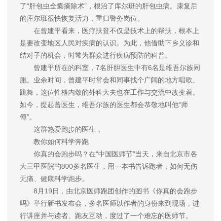
了“肝包虫全囊摘除术”，根治了库尔班的肝包虫病。康复后
的库尔班很快恢复活力，重归警务岗位。
在曾建平看来，医疗扶贫不仅是技术上的帮扶，根本上
是要改变地区人民对疾病的认识。为此，他借助下乡义诊和
结对子的机会，时常为群众进行疾病预防的科普。
曾建平所在的科室，7名肝胆医生中有6名是维吾尔族同
胞。业余时间，曾建平时常会和同事找个广阔的地方唱歌、
跳舞，这位性格内敛的外科大夫也在工作与交流中改变着。
如今，提起曾医生，维吾尔族的医生都会恭敬地叫他“师
傅”。
这群热爱跑步的医生，
教你如何科学奔跑
你真的会跑步吗？在“中国医师节”当天，来自北京市各
大三甲医院的800多名医生，用一本书告诉跑者，如何无伤
无痛、健康科学跑步。
8月19日，由北京医师跑团创作的图书《你真的会跑步
吗》举行新书发布会，多名医师以作者的身份来到现场，进
行讲座并与读者、跑友互动，度过了一个难忘的医师节。