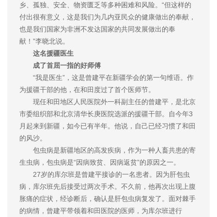
乡、孤独、安全、物资匮乏等多种困难和风险。“但这样的
付出很有意义，这是我们为几内亚民众的健康做出的奉献，
也是我们国家为非洲不发达国家的共同发展做出的奉
献！”李晓北说。
这名援疆医生
成了首屈一指的好师傅
“我是医生”，这是曾建平在新疆学会的第一句维语。作
为援疆干部的他，在和田度过了首个医师节。
现任和田地区人民医院外一科副主任的曾建平，是北京
市委组织部和北京清华长庚医院选派的援疆干部。自今年3
月起来到新疆，如今已有半年。他说，自己已经习惯了和田
的风沙。
包虫病是新疆地区的高发疾病，作为一种人畜共患的寄
生虫病，包虫病是“因病致贫、因病返贫”的原因之一。
27岁的库尔班是曾建平接诊的一名患者。因为肝包虫
病，库尔班先后接受过两次手术。不久前，他再次出现上腹
胀痛的症状，经诊断后，确认是肝包虫病复发了。面对棘手
的病情，曾建平带领着和田医院的医师，为库尔班进行