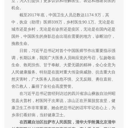
立，为人们提供了更多认识和理解医生、表达和感谢良医的
机会。
截至2017年底，中国卫生人员总数达1174.9万，其
中，执业（助理）医师339万，乡村医生90.1万。无论是在
城市还是乡村，无论是在诊所还是疫区，无论是在国内还是
国外，中国医生的身影总会出现在需要的地方，诊断治疗，
挽救生命。
日前，习近平总书记对首个中国医师节作出重要指示强
调，长期以来，我国广大医务人员响应党的号召，弘扬敬佑
生命、救死扶伤、甘于奉献、大爱无疆的精神，全心全意为
人民健康服务。特别是在面对重大传染病威胁、抗击重大自
然灾害时，广大医务人员临危不惧、义无反顾、勇往直前、
舍己救人，赢得了全社会高度赞誉。
在习近平总书记曾经到访过的四川省凉山彝族自治州昭
觉县火普村，村医阿子次果说，凉山正在开展脱贫攻坚，健
康卫生工作非常重要。她会把总书记的话牢牢记在心上，为
乡亲们看好病，当好健康卫士。
在西藏自治区拉萨市人民医院，清华大学附属北京清华