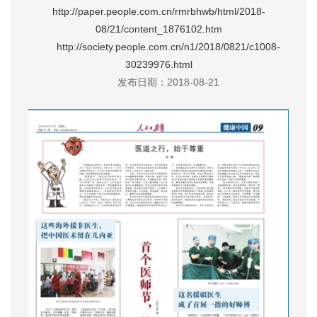
http://paper.people.com.cn/rmrbhwb/html/2018-
08/21/content_1876102.htm
http://society.people.com.cn/n1/2018/0821/c1008-
30239976.html
发布日期：2018-08-21