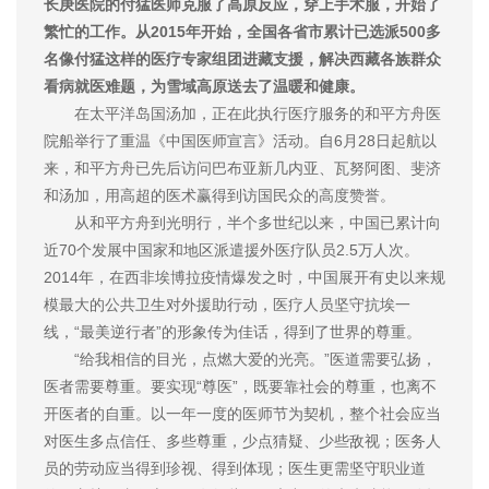
长庚医院的付猛医师克服了高原反应，穿上手术服，开始了
繁忙的工作。从2015年开始，全国各省市累计已选派500多
名像付猛这样的医疗专家组团进藏支援，解决西藏各族群众
看病就医难题，为雪域高原送去了温暖和健康。
在太平洋岛国汤加，正在此执行医疗服务的和平方舟医
院船举行了重温《中国医师宣言》活动。自6月28日起航以
来，和平方舟已先后访问巴布亚新几内亚、瓦努阿图、斐济
和汤加，用高超的医术赢得到访国民众的高度赞誉。
从和平方舟到光明行，半个多世纪以来，中国已累计向
近70个发展中国家和地区派遣援外医疗队员2.5万人次。
2014年，在西非埃博拉疫情爆发之时，中国展开有史以来规
模最大的公共卫生对外援助行动，医疗人员坚守抗埃一
线，“最美逆行者”的形象传为佳话，得到了世界的尊重。
“给我相信的目光，点燃大爱的光亮。”医道需要弘扬，
医者需要尊重。要实现“尊医”，既要靠社会的尊重，也离不
开医者的自重。以一年一度的医师节为契机，整个社会应当
对医生多点信任、多些尊重，少点猜疑、少些敌视；医务人
员的劳动应当得到珍视、得到体现；医生更需坚守职业道