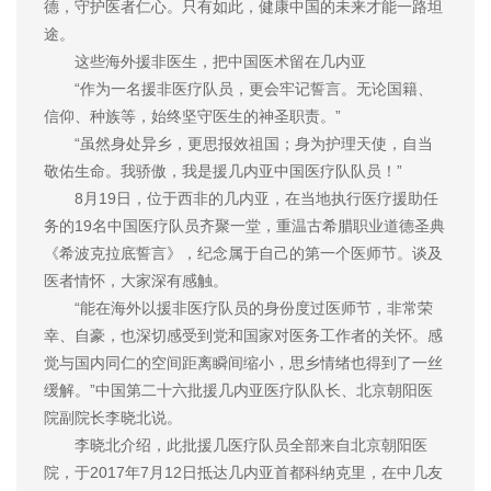
德，守护医者仁心。只有如此，健康中国的未来才能一路坦
途。
这些海外援非医生，把中国医术留在几内亚
“作为一名援非医疗队员，更会牢记誓言。无论国籍、
信仰、种族等，始终坚守医生的神圣职责。”
“虽然身处异乡，更思报效祖国；身为护理天使，自当
敬佑生命。我骄傲，我是援几内亚中国医疗队队员！”
8月19日，位于西非的几内亚，在当地执行医疗援助任
务的19名中国医疗队员齐聚一堂，重温古希腊职业道德圣典
《希波克拉底誓言》，纪念属于自己的第一个医师节。谈及
医者情怀，大家深有感触。
“能在海外以援非医疗队员的身份度过医师节，非常荣
幸、自豪，也深切感受到党和国家对医务工作者的关怀。感
觉与国内同仁的空间距离瞬间缩小，思乡情绪也得到了一丝
缓解。”中国第二十六批援几内亚医疗队队长、北京朝阳医
院副院长李晓北说。
李晓北介绍，此批援几医疗队员全部来自北京朝阳医
院，于2017年7月12日抵达几内亚首都科纳克里，在中几友