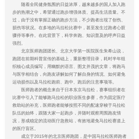
随着全民健身氛围的日益浓厚，越来越多的国人加入跑
步的热潮之中，希望通过跑步增强体质、提高生活质量。不
过，由于没有掌握正确的跑步方法，不少跑者出现了创伤、
损伤等状况。在多地的马拉松比赛中，甚至发生过跑者心脏
骤停等事件。在此背景下，科学奔跑、知识普及的呼声日益
强烈。
北京医师跑团团长、北京大学第一医院医生朱希山说，
跑团在前期科普宣传的基础上，重新整理目录，耗时半年组
织核心成员编写，用幽默的语言、图文并茂的文章，将跑马
与医学相结合，向跑友讲解如何了解自身的情况、如何避免
运动损伤以及马拉松跑前、跑中、跑后的注意事项等。
医师跑者的概念来自于日本东京马拉松，赛事组织者在
比赛中引入了能够跑马拉松的职业医生参赛，作为固定医疗
救助站的补充，医师跑者能够按照不同的配速穿梭于马拉松
队伍的始终，跟随大家一起跑步，并随时观察周围跑友情
况，形成稳定的流动医疗急救站，有效地避免马拉松赛道上
的医疗盲区。
成立于2015年的北京医师跑团，是中国马拉松医师跑者