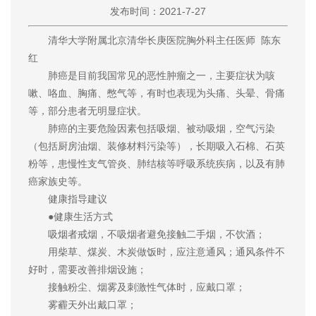
发布时间：2021-7-27
清华大学附属北京清华长庚医院胸外科主任医师 陈东
红
肺癌是目前我国常见的恶性肿瘤之一，主要症状为咳
嗽、咯血、胸痛、憋气等，有时也表现为头痛、头晕、骨痛
等，部分患者无明显症状。
肺癌的主要危险因素包括吸烟、被动吸烟，空气污染
（包括厨房油烟、装修材料污染等），长期吸入石棉、石英
粉等，患慢性支气管炎、肺结核等呼吸系统疾病，以及有肺
癌家族史等。
健康指导建议
●健康生活方式
吸烟者戒烟，不吸烟者避免接触二手烟，不饮酒；
用柴草、煤炭、木炭做饭时，应注意通风；通风条件不
好时，需要改善排烟设施；
接触粉尘、烟雾及刺激性气体时，应戴口罩；
雾霾天外出戴口罩；