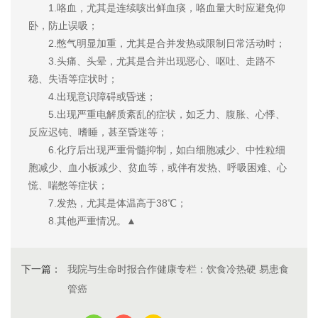
1.咯血，尤其是连续咳出鲜血痰，咯血量大时应避免仰
卧，防止误吸；
2.憋气明显加重，尤其是合并发热或限制日常活动时；
3.头痛、头晕，尤其是合并出现恶心、呕吐、走路不
稳、失语等症状时；
4.出现意识障碍或昏迷；
5.出现严重电解质紊乱的症状，如乏力、腹胀、心悸、
反应迟钝、嗜睡，甚至昏迷等；
6.化疗后出现严重骨髓抑制，如白细胞减少、中性粒细
胞减少、血小板减少、贫血等，或伴有发热、呼吸困难、心
慌、喘憋等症状；
7.发热，尤其是体温高于38℃；
8.其他严重情况。▲
下一篇：
我院与生命时报合作健康专栏：饮食冷热硬 易患食
管癌