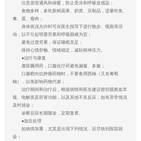
注意居室通风和保暖，防止受凉和呼吸道感染；
食物多样，多吃新鲜蔬果、奶类、豆制品，适量吃鱼、
禽、蛋、瘦肉；
身体状况允许时可在医生指导下进行散步、慢跑等活
动，以不引起明显劳累和呼吸困难为宜；
避免过度劳累，保证睡眠充足；
保持心情舒畅、情绪稳定，减轻精神压力。
●治疗与康复
遵医嘱用药，口服化疗药避免漏服、多服；
口服靶向抗肿瘤药物时，不要食用西柚（又名葡萄
柚），以免影响药物代谢；
治疗期间和治疗后，根据病情和医生建议密切观察血常
规、电解质及肝肾功能，以及其他不良反应，如有异常情况
及时就诊；
诊断后应长期随诊，定期复查。
●急症处理
如病情加重，尤其是出现下列情况，应尽快到医院就
诊：