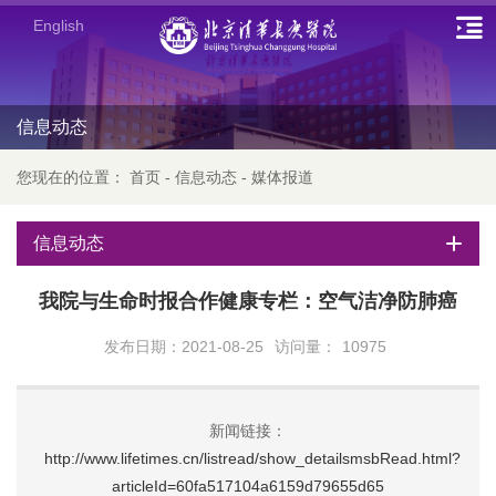
English
信息动态
您现在的位置：
首页
-
信息动态
-
媒体报道
信息动态
我院与生命时报合作健康专栏：空气洁净防肺癌
发布日期：2021-08-25
访问量：
10975
新闻链接：
http://www.lifetimes.cn/listread/show_detailsmsbRead.html?
articleId=60fa517104a6159d79655d65