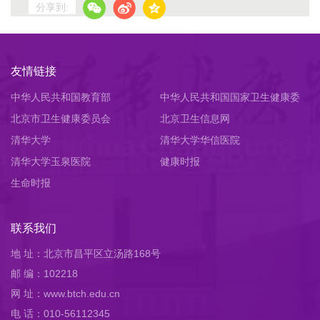
分享到:
友情链接
中华人民共和国教育部
中华人民共和国国家卫生健康委
北京市卫生健康委员会
员会
北京卫生信息网
清华大学
清华大学华信医院
清华大学玉泉医院
健康时报
生命时报
联系我们
地 址：北京市昌平区立汤路168号
邮 编：102218
网 址：www.btch.edu.cn
电 话：010-56112345