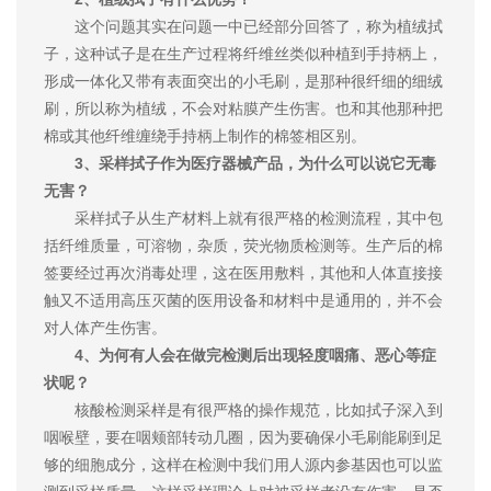
这个问题其实在问题一中已经部分回答了，称为植绒拭
子，这种试子是在生产过程将纤维丝类似种植到手持柄上，
形成一体化又带有表面突出的小毛刷，是那种很纤细的细绒
刷，所以称为植绒，不会对粘膜产生伤害。也和其他那种把
棉或其他纤维缠绕手持柄上制作的棉签相区别。
3、采样拭子作为医疗器械产品，为什么可以说它无毒
无害？
采样拭子从生产材料上就有很严格的检测流程，其中包
括纤维质量，可溶物，杂质，荧光物质检测等。生产后的棉
签要经过再次消毒处理，这在医用敷料，其他和人体直接接
触又不适用高压灭菌的医用设备和材料中是通用的，并不会
对人体产生伤害。
4、为何有人会在做完检测后出现轻度咽痛、恶心等症
状呢？
核酸检测采样是有很严格的操作规范，比如拭子深入到
咽喉壁，要在咽颊部转动几圈，因为要确保小毛刷能刷到足
够的细胞成分，这样在检测中我们用人源内参基因也可以监