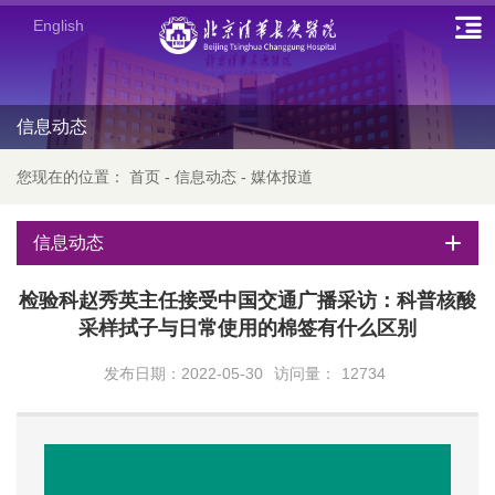
English
信息动态
您现在的位置：
首页
-
信息动态
-
媒体报道
信息动态
检验科赵秀英主任接受中国交通广播采访：科普核酸
采样拭子与日常使用的棉签有什么区别
发布日期：2022-05-30
访问量：
12734