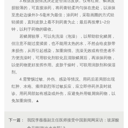
3.根据皮损情况决定是否清洁皮肤。仅有红斑、鳞屑皮
损较薄的，可直接涂药，将药膏轻柔均匀抹在患处，以涂抹
至患处边缘外3~5毫米为最佳；涂药时，采取画圈的方式轻
轻揉搓，直到皮肤上看不到药膏为止；最后再按摩1~2分
钟，以利于药物的吸收。
若鳞屑较厚，可以先洗澡（泡澡），以帮助软化鳞屑，
但注意不能过度揉搓，也不能用太热的水，不然会给皮肤带
来损伤，从而引起感染，加重病情。洗澡无效或有些患者不
方便洗澡时，可用软化剂软化且清除鳞屑后，再涂抹药物，
以使药物更好发挥作用。皮肤干燥时，可联用润肤剂和保湿
剂。
4.需警惕过敏、外伤、感染等情况。用药后若局部出现
红肿、水疱、瘙痒剧烈等过敏反应，应立即停药并及时就
诊。用药局部如有感染或外伤，应避免外用银屑病药物，以
免加重病情。▲
下一篇：
我院李薇薇副主任医师接受中国新闻网采访：玻尿酸