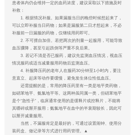
患者体内仍会维持一定的血药浓度，建议采取以下措施及时
补救：
1. 根据情况补服。如果漏服当日的晚些时候想起来了，
可以立即补服当日药物；如果是漏服第二日才想起来，不必
补服前一日漏服的药物，仅继续用药即可。
2. 不可擅自加倍。若把两次的剂量一起服用，可能导致
血压骤降，甚至引起跌倒等严重不良后果。
3. 若记不清是否已服药，建议先监测血压情况，视血压
情况服药或适当减量服用药物后监测血压。
4. 补服降压药的老年人在服药30分钟至1小时内，要注
意直立、起床等动作要缓慢，避免发生体位性低血压。
还需提醒的是，常用的降压药里有一类是地平类药物，
如硝苯地平、氨氯地平等。这两种虽同属一类，但硝苯地平
是个“急性子”，临床通常使用的是缓释片或控释片，不能将
其嚼碎或掰开服用；氨氯地平在血中的半衰期较长，因此可
以掰开减量服用。
当然，不漏服肯定是最好的，可通过设置闹钟、使用分
装药盒、做记录等方式进行用药管理。▲