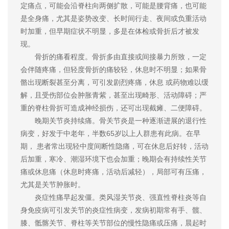
定痛点，可能会沿脊柱向两侧扩散，可能是腰背痛，也可能
是全身痛，尤其是姿势改变、长时间行走、夜间或负重活动
时加重，但早期症状不明显，多是在体检或骨折后才被发
现。
骨折的痛看程度。骨折多由直接或间接暴力所致，一定
会伴随疼痛，但轻度骨折的痛较轻，休息时不明显；如果骨
骼出现断裂甚至分离，可引发剧烈疼痛，休息 或药物难以缓
解，且受伤部位会肿胀青紫，甚至出现畸形、活动障碍；严
重的脊柱骨折可造成神经损伤，还可出现截瘫、二便障碍。
晚期关节炎持续痛。骨关节炎是一种逐渐进展的退行性
病变，好发于中老年，半数65岁以上人群患有此病。在早
期， 患者常出现轻中度间断性隐痛，可在休息后好转，活动
后加重，寒冷、潮湿环境下也会加重；晚期会有持续性关节
痛或休息痛（休息时疼痛，活动后减轻），局部可有压痛，
尤其是关节肿胀时。
炎症性痛早起发僵。类风湿关节炎、强直性脊柱炎等自
身免疫病可引发关节的炎症性病变，发病初期常有手、髋、
膝、骶髂关节、脊柱等关节部位的慢性隐痛或压痛，晨起时