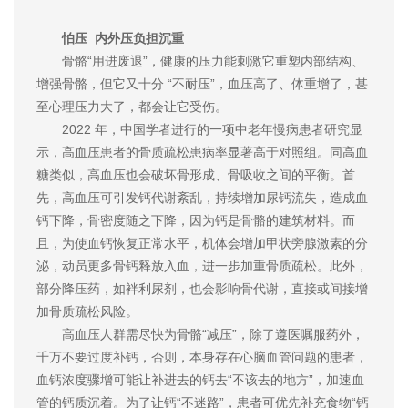
怕压 内外压负担沉重
骨骼“用进废退”，健康的压力能刺激它重塑内部结构、
增强骨骼，但它又十分 “不耐压”，血压高了、体重增了，甚
至心理压力大了，都会让它受伤。
2022 年，中国学者进行的一项中老年慢病患者研究显
示，高血压患者的骨质疏松患病率显著高于对照组。同高血
糖类似，高血压也会破坏骨形成、骨吸收之间的平衡。首
先，高血压可引发钙代谢紊乱，持续增加尿钙流失，造成血
钙下降，骨密度随之下降，因为钙是骨骼的建筑材料。而
且，为使血钙恢复正常水平，机体会增加甲状旁腺激素的分
泌，动员更多骨钙释放入血，进一步加重骨质疏松。此外，
部分降压药，如袢利尿剂，也会影响骨代谢，直接或间接增
加骨质疏松风险。
高血压人群需尽快为骨骼“减压”，除了遵医嘱服药外，
千万不要过度补钙，否则，本身存在心脑血管问题的患者，
血钙浓度骤增可能让补进去的钙去“不该去的地方”，加速血
管的钙质沉着。为了让钙“不迷路”，患者可优先补充食物“钙