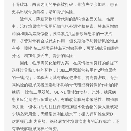
于骨破坏，两者之间的平衡被打破，骨流失便会加速，患者
更易出现骨质疏松，增加骨折风险。
近年来，降糖药物对骨代谢的影响也备受关注。临床
中，治疗糖尿病的常用药物包括外源性胰岛素、胰岛素增敏
药物和胰岛素类似物，胰岛素是1型糖尿病患者的一线治
疗，尽管对骨有合成代谢作用，但长期治疗与骨折风险增加
有关；噻唑 烷二酮类是胰岛素增敏药物，可限制成骨细胞的
分化，增加骨质丢失、骨折的风险。
因此，临床需优化治疗方案，在病情控制良好的前提下
选择过骨骼友好的药物，比如二甲双胍常被用作2型糖尿病
的一线治疗，试验表明其有助促进成骨、提高骨密度；骨折
高风险的糖尿病者应选用不影响骨代谢或有骨保护作用的降
糖药， 比如二甲双胍、GLP-1 受体激动剂。此外，糖尿病
患者应定期进行负重运动，有助改善胰岛素敏感性、增强肌
肉力量，但体力活动往往伴随增加碳水化合物的摄入量或减
少胰岛素用量，需经常监测血糖水平；摄入钙和维生素D，
这两项已成 为高龄、绝经后女性糖尿病患者的治疗标准，还
有助缓解糖尿病神经病变。