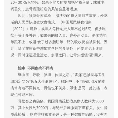
20~ 30 毫克的钙。如果不能及时增加钙的摄入量，或减少
钙丢失，患骨质疏松症的风险会显著增加。
因此，预防骨质疏松， 减少钠的摄入量非常重要，爱吃
咸的人需尽快改变饮食模式。《中国居民膳食指南
（2022）》建议，成年人每日钠摄入量不超过5克。但少吃
盐不等于多补钙，如果钙的摄入量、户外运动量、消化功能
等跟不上，或进 食了过多脂肪等，钙的吸收仍会被抑制。因
此，除了在饮食中增加富含钙的食物外，还要避免上述情
况，同时保证适量运动、多晒太阳，让骨头慢慢“硬”回来。
怕疼 不同疾病不同痛
继血压、呼吸、脉搏、体温之后，“疼痛”已被世界卫生
组织定义为“第五大生命体征”。临床中，不同病因引发的疼
痛常有着不同特点，骨骼也不例外，即使 是同一处的痛，表
现也可能不同。
骨松会全身隐痛。我国骨质疏松症患病人数约为9000
万，其中女性约7000万，与绝经后雌激素下降有关。发生骨
质疏松后， 疼痛往往很难表述，是一种弥散性隐痛，没有固