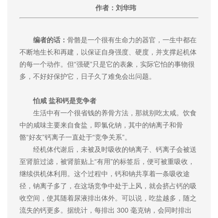
作者：刘华玮
编者的话：
骨骼是一个很有生命力的器官，一生中都在
不断地生长和再建，以保证自身强度、硬度，并支撑起机体
的每一个动作。但“强硬”只是它的表象，实际它怕的事物很
多，不好好保护它，日子久了难免会出问题。
怕咸 盐和钙是竞争者
生活中有一个很省钱的养骨方法，那就别吃太咸。饮食
中的咸味主要来自食盐，即氯化钠，其中的钠离子和骨
骼“好友”钙离子一直处于“竞争关系”。
经机体代谢后，未被及时吸收的钠离子、钙离子会被送
至肾脏过滤，被肾脏贴上“有用”的标签后，便可被重吸收，
继续供机体利用。这个过程中，钙和钠共享着一条吸收途
径，钠离子多了，在这场竞争中处于上风，就会挤占钙的吸
收空间，使其随着尿液排出体外。可以说，吃盐越多，随之
流失的钙更多。据统计，每排出 300 毫克钠，会同时排出