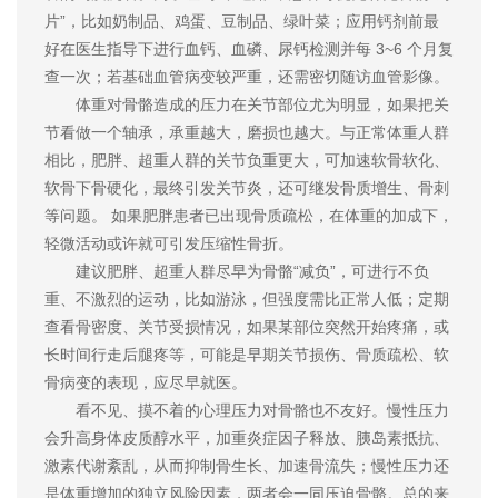
片”，比如奶制品、鸡蛋、豆制品、绿叶菜；应用钙剂前最
好在医生指导下进行血钙、血磷、尿钙检测并每 3~6 个月复
查一次；若基础血管病变较严重，还需密切随访血管影像。
体重对骨骼造成的压力在关节部位尤为明显，如果把关
节看做一个轴承，承重越大，磨损也越大。与正常体重人群
相比，肥胖、超重人群的关节负重更大，可加速软骨软化、
软骨下骨硬化，最终引发关节炎，还可继发骨质增生、骨刺
等问题。 如果肥胖患者已出现骨质疏松，在体重的加成下，
轻微活动或许就可引发压缩性骨折。
建议肥胖、超重人群尽早为骨骼“减负”，可进行不负
重、不激烈的运动，比如游泳，但强度需比正常人低；定期
查看骨密度、关节受损情况，如果某部位突然开始疼痛，或
长时间行走后腿疼等，可能是早期关节损伤、骨质疏松、软
骨病变的表现，应尽早就医。
看不见、摸不着的心理压力对骨骼也不友好。慢性压力
会升高身体皮质醇水平，加重炎症因子释放、胰岛素抵抗、
激素代谢紊乱，从而抑制骨生长、加速骨流失；慢性压力还
是体重增加的独立风险因素，两者会一同压迫骨骼。总的来