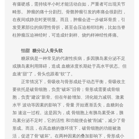
有僵硬感，需持续半小时才能活动自如，严重者可出现关节
畸形。 肿瘤的痛十分剧烈。骨骼肿瘤引发的疼痛会很剧烈，
在夜间或静息时更明显。而且，肿瘤会进一步破坏骨质，引
发受累部位的病理性骨折，甚至会压迫相邻结构，比如当脊
柱肿瘤压迫神经时，可造成针刺样、烧灼样神经性疼痛。
怕甜 糖分让人骨头软
糖尿病是一种常见的代谢性疾病，多因胰岛素分泌不足
或胰岛素利用障碍，造成 血糖浓度长期处于高水平状态。但
血液“甜”了，骨头也跟着“软”了。
正常情况下，骨吸收与骨形成处于动态平衡，骨吸收主
要依托是破骨细胞，负责“破坏”旧骨；骨形成需要成骨细
胞，负责“建设”新骨。但在年龄增加、消化能力减弱、激素
水平 波动等因素的影响下，骨量 开始逐渐丢失，血糖则会
加 速这一过程。这是因为，成 骨细胞上有胰岛素受体，胰
岛素分泌不足时，它的活性 和功能便会被“削减”，减少了骨
形成。而且，在高血糖的微环境下，破骨细胞的功能被激
活，促进了骨“破坏”。在两种因素的叠加影响下，骨形成小