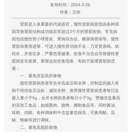
发布时间：2024-3-26
作者：
王炜
肾脏是人体重要的代谢器官，慢性肾脏病是指由各种原
因导致肾脏结构或功能异常超过3个月的肾脏疾病。常见病
因包括慢性肾小球肾炎、肾病综合征、糖尿病肾病等。慢性
肾脏病逐渐进展，可进入慢性肾功能不全，乃至肾衰竭。病
程长，并发症多，严重危害健康。饮食不当也会导致慢性肾
脏病发生发展。掌握这份饮食指南，有助于延缓肾脏病进
展：
一、避免含盐高的食物
慢性肾脏病患者常合并高血压和水肿，控制盐的摄入有
助于维持血压达标，减轻水肿。推荐慢性肾脏病患者每日盐
摄入量小于5g，合并水肿的患者每日小于3g。警惕含盐量高
的深加工食品，如烟熏肉、烧烤、腌制食品等。同时酱油、
味精、鸡精、各种调味料中含盐量也很高，可换用醋、花
椒、辣椒等进行调味。
二、避免高脂肪食物