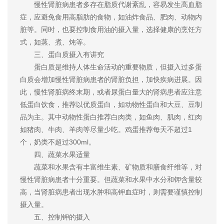
慢性肾脏病患者多存在脂质代谢紊乱，容易发生高血脂
症，应避免食用高脂肪的食物，如油炸食品、肥肉、动物内
脏等。同时，也要控制食用油的摄入量，选择健康的烹饪方
式，如蒸、煮、炖等。
三、蛋白质摄入有讲究
蛋白质是维持人体生命活动的重要物质，但摄入过多蛋
白质会增加慢性肾脏病患者的肾脏负担，加快疾病进展。因
此，慢性肾脏病终末期，或者尿蛋白量大的肾病患者应注意
低蛋白饮食，推荐以优质蛋白，如动物性蛋白和大豆、豆制
品为主。其中动物性蛋白推荐白肉类，如鱼肉、肌肉，红肉
如猪肉、牛肉、羊肉等尽量少吃。鸡蛋推荐每天不超过1
个，奶类不超过300ml。
四、蔬菜水果适量
蔬菜和水果含有丰富维生素、矿物质和膳食纤维等，对
慢性肾脏病患者十分重要。但蔬菜和水果中水分和钾含量较
高，当肾脏病患者出现水肿和高钾血症时，则需要谨慎控制
摄入量。
五、控制钾的摄入