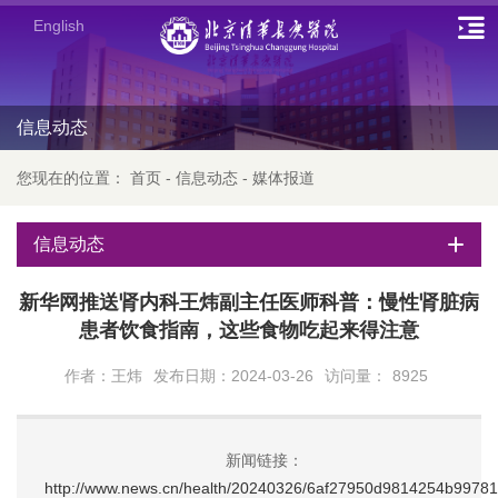
English
信息动态
您现在的位置：
首页
-
信息动态
-
媒体报道
信息动态
新华网推送肾内科王炜副主任医师科普：慢性肾脏病
患者饮食指南，这些食物吃起来得注意
作者：王炜
发布日期：2024-03-26
访问量：
8925
新闻链接：
http://www.news.cn/health/20240326/6af27950d9814254b99781