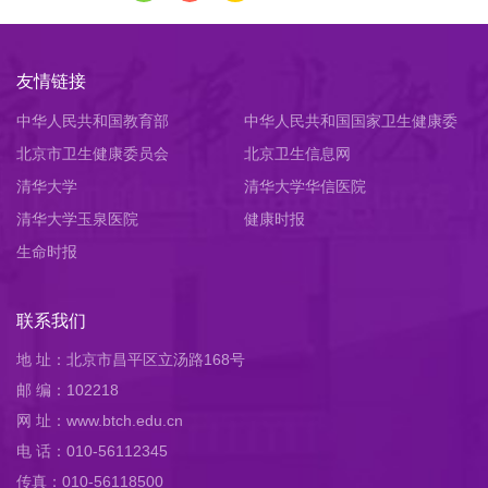
友情链接
中华人民共和国教育部
中华人民共和国国家卫生健康委
北京市卫生健康委员会
员会
北京卫生信息网
清华大学
清华大学华信医院
清华大学玉泉医院
健康时报
生命时报
联系我们
地 址：北京市昌平区立汤路168号
邮 编：102218
网 址：www.btch.edu.cn
电 话：010-56112345
传真：010-56118500