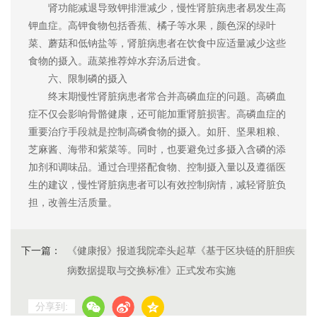
肾功能减退导致钾排泄减少，慢性肾脏病患者易发生高
钾血症。高钾食物包括香蕉、橘子等水果，颜色深的绿叶
菜、蘑菇和低钠盐等，肾脏病患者在饮食中应适量减少这些
食物的摄入。蔬菜推荐焯水弃汤后进食。
六、限制磷的摄入
终末期慢性肾脏病患者常合并高磷血症的问题。高磷血
症不仅会影响骨骼健康，还可能加重肾脏损害。高磷血症的
重要治疗手段就是控制高磷食物的摄入。如肝、坚果粗粮、
芝麻酱、海带和紫菜等。同时，也要避免过多摄入含磷的添
加剂和调味品。通过合理搭配食物、控制摄入量以及遵循医
生的建议，慢性肾脏病患者可以有效控制病情，减轻肾脏负
担，改善生活质量。
下一篇：
《健康报》报道我院牵头起草《基于区块链的肝胆疾
病数据提取与交换标准》正式发布实施
分享到: