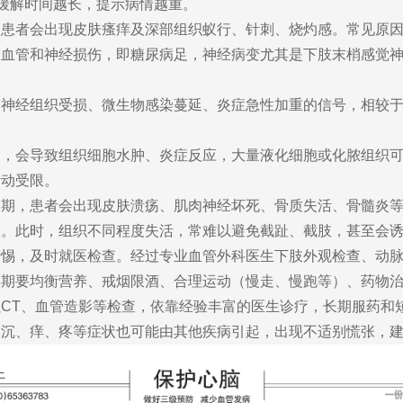
状缓解时间越长，提示病情越重。
，患者会出现皮肤瘙痒及深部组织蚁行、针刺、烧灼感。常见原
血管和神经损伤，即糖尿病足，神经病变尤其是下肢末梢感觉神
神经组织受损、微生物感染蔓延、炎症急性加重的信号，相较于
染，会导致组织细胞水肿、炎症反应，大量液化细胞或化脓组织
活动受限。
末期，患者会出现皮肤溃疡、肌肉神经坏死、骨质失活、骨髓炎
炭。此时，组织不同程度失活，常难以避免截趾、截肢，甚至会
警惕，及时就医检查。经过专业血管外科医生下肢外观检查、动
早期要均衡营养、戒烟限酒、合理运动（慢走、慢跑等）、药物
CT、血管造影等检查，依靠经验丰富的医生诊疗，长期服药和
，沉、痒、疼等症状也可能由其他疾病引起，出现不适别慌张，