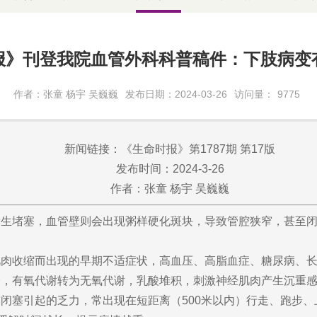
报》刊登我院血管外科科普稿件：下肢病变
作者：张童 杨宇 吴巍巍
发布日期：2024-03-26
访问量：
9775
新闻链接：《生命时报》第1787期 第17版
发布时间：2024-3-26
作者：张童 杨宇 吴巍巍
发生堵塞，血管壁则会出现粥样硬化斑块，导致管腔狭窄，甚至
肌肉收缩而出现的早期不适症状，高血压、高脂血症、糖尿病、
降，有氧代谢转为无氧代谢，乳酸堆积，刺激神经肌肉产生沉重
塞引起的乏力，常出现在短距离（500米以内）行走、跑步、上