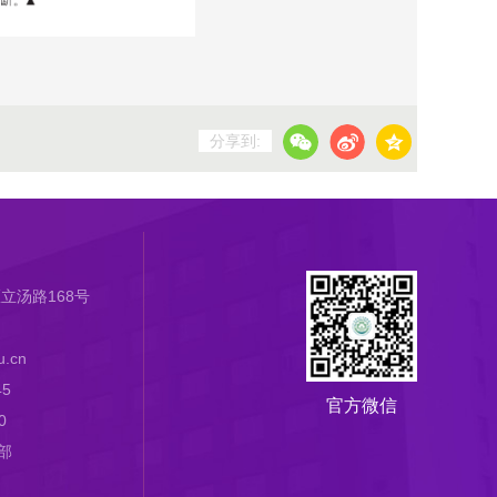
分享到:
立汤路168号
.cn
45
官方微信
0
部