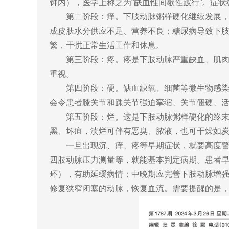
钟内），医学上称之为“缺血性间歇性跛行”。症
第二阶段：痒。下肢动脉粥样硬化继续发展
成皮肤水分供应不足、营养不良；糖尿病导致下肢
繁，干扰正常生活工作和休息。
第三阶段：疼。疼是下肢动脉严重缺血、肌肉
重视。
第四阶段：硬。缺血缺氧、细菌等微生物感
会令患者膝关节和踝关节强迫挛缩、关节僵硬、
第五阶段：烂。这是下肢动脉粥样硬化的终
黑、坏疽，溃烂可伴有恶臭、脓液，也可干燥如
一旦出现沉、痒、疼等早期症状，就要高度
四肢动脉压力测量等，就能基本判定病期。患者
环），有助延缓病情；中晚期应完善下肢动脉增强
修复狭窄闭塞的动脉，恢复血流。需要提醒的是