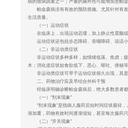
病的致病因素之一；严重的脑外伤可能增加患帕
帕金森病没有有效的预防措施。尤其针对有发病
生活质量。
（一）运动症状
在临床上，出现运动迟缓，加上静止性震颤或肌
运动症状还包括步态障碍、吞咽障碍、说话小
（二）非运动类症状
非运动症状多种多样，如情绪低落、焦虑；疲劳
木；消化道症状如食欲低下、恶心、呕吐、便秘
非运动类症状可早于运动症状很久出现，其是
二、药物治疗应及早结合外科干预
经临床明确诊断帕金森病后，绝大多数患者都以药
（一）“剂末现象”
“剂末现象”是指病人服药后短时间症状最轻，几
渐加重，药物有效时间逐渐缩短，甚至每次服药只
（二）“开关现象”