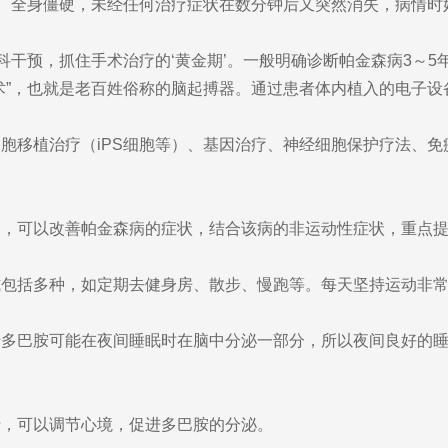
全身僵硬，未经任何治疗症状在数分钟后又突然消失，病情时好
预，抓住手术治疗的‘黄金期’。一般明确诊断帕金森病3～5年
”，也就是老百姓俗称的脑起搏器。通过患者体内植入的电子设
移植治疗（iPS细胞等）、基因治疗、神经细胞保护疗法、免
可以改善帕金森病的症状，结合该病的非运动性症状，重点提
括多种，如定期去健身房、散步、慢跑等。每天坚持运动非常
巴胺可能在夜间睡眠时在脑中分泌一部分，所以夜间良好的睡
，可以调节心境，促进多巴胺的分泌。