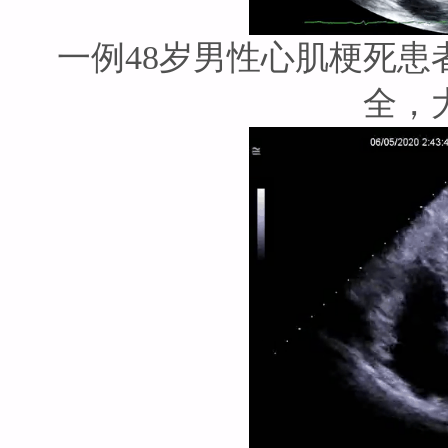
一例48岁男性心肌梗死
全，