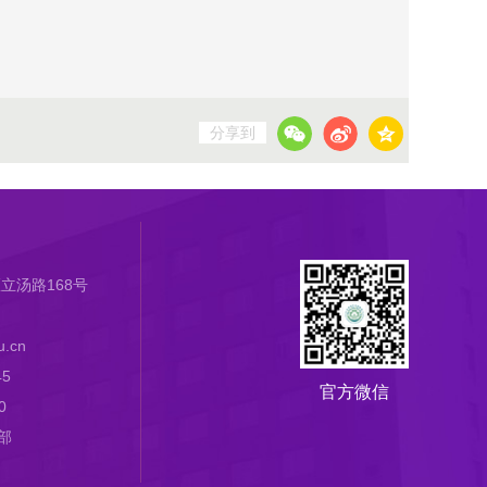
分享到
立汤路168号
.cn
45
官方微信
0
部