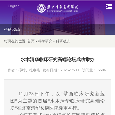
English
科研动态
您现在的位置:
首页
-
科学研究
-
科研动态
水木清华临床研究高端论坛成功举办
作者：岑晗、杜春燕
发布日期：2025-12-11
访问量：
5506
11月28日下午
，以“擘画临床研究新蓝
图”为主题的
首届“水木清华临床研究高端
论
坛”
在北京清华长庚医院隆重举行。