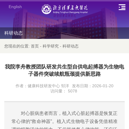
English
科研动态
您现在的位置:
首页
-
科学研究
-
科研动态
我院李舟教授团队研发共生型自供电起搏器为生物电
子器件突破续航瓶颈提供新思路
作者：健康科技研发中心 邹洋
发布日期：2026-01-20
访问量：
5078
对心脏病患者而言，植入式心脏起搏器是恢复正
常心律的“救命神器”。植入式生物电子设备凭借精准