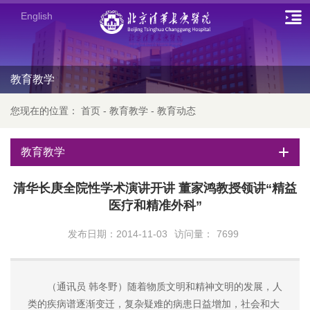
English
教育教学
您现在的位置：
首页
-
教育教学
-
教育动态
教育教学
清华长庚全院性学术演讲开讲 董家鸿教授领讲“精益
医疗和精准外科”
发布日期：2014-11-03
访问量：
7699
（通讯员 韩冬野）随着物质文明和精神文明的发展，人
类的疾病谱逐渐变迁，复杂疑难的病患日益增加，社会和大