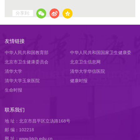
分享到:
友情链接
中华人民共和国教育部
中华人民共和国国家卫生健康委
北京市卫生健康委员会
员会
北京卫生信息网
清华大学
清华大学华信医院
清华大学玉泉医院
健康时报
生命时报
联系我们
地 址：北京市昌平区立汤路168号
邮 编：102218
网 址：www.btch.edu.cn