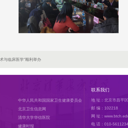
技术与临床医学”顺利举办
联系我们
地 址：北京市昌平区
中华人民共和国国家卫生健康委员会
邮 编：102218
北京卫生信息网
网 址：www.btch.edu
清华大学华信医院
电 话：010-561123
健康时报