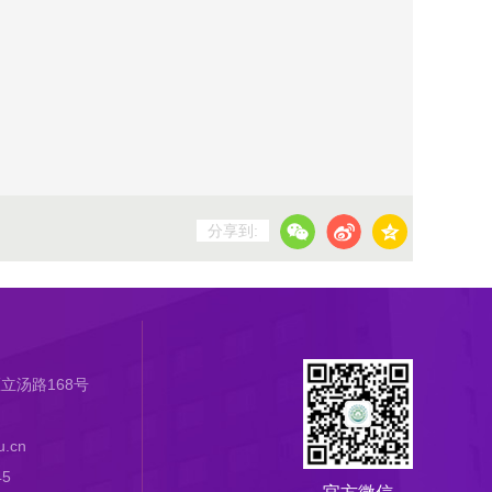
分享到:
立汤路168号
.cn
45