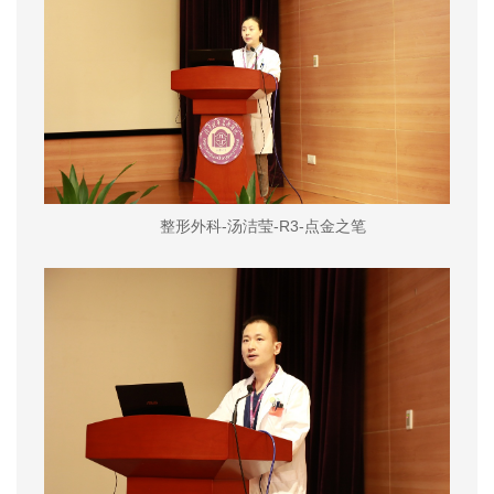
整形外科-汤洁莹-R3-点金之笔