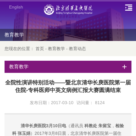
English
教育教学
您现在的位置：
首页
-
教育教学
-
教育动态
教育教学
全院性演讲特别活动——暨北京清华长庚医院第一届
住院-专科医师中英文病例汇报大赛圆满结束
发布日期：2017-03-10
访问量：
8124
清华长庚医院3月10日电
（通讯员
科教处 朱留宝
，
检验
科 张玉娟
）2017年3月8日晨，北京清华长庚医院第一届住