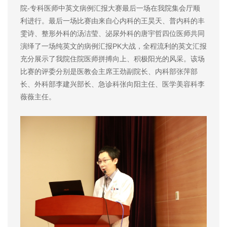
院-专科医师中英文病例汇报大赛最后一场在我院集会厅顺
利进行。最后一场比赛由来自心内科的王昊天、普内科的丰
雯诗、整形外科的汤洁莹、泌尿外科的唐宇哲四位医师共同
演绎了一场纯英文的病例汇报PK大战，全程流利的英文汇报
充分展示了我院住院医师拼搏向上、积极阳光的风采。该场
比赛的评委分别是医教会主席王劲副院长、内科部张萍部
长、外科部李建兴部长、急诊科张向阳主任、医学美容科李
薇薇主任。