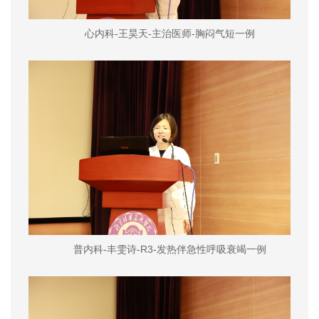
心内科-王昊天-主治医师-胸闷气短一例
普内科-丰雯诗-R3-发热伴急性呼吸衰竭一例