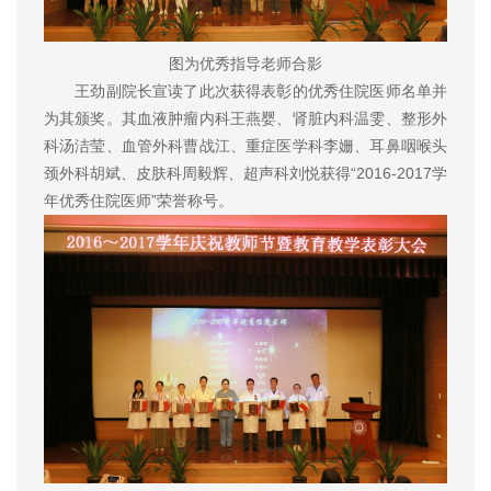
图为优秀指导老师合影
王劲副院长宣读了此次获得表彰的优秀住院医师名单并
为其颁奖。其血液肿瘤内科王燕婴、肾脏内科温雯、整形外
科汤洁莹、血管外科曹战江、重症医学科李姗、耳鼻咽喉头
颈外科胡斌、皮肤科周毅辉、超声科刘悦获得“2016-2017学
年优秀住院医师”荣誉称号。