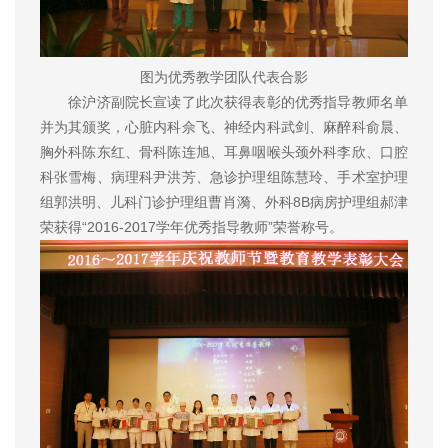
图为优秀教学团队代表合影
徐沪济副院长宣读了此次获得表彰的优秀指导教师名单
并为其颁奖，心脏内科佘飞、神经内科武剑、麻醉科俞晨、
胸外科陈东红、骨科陈连旭、耳鼻咽喉头颈外科李欣、口腔
科张雪梅、病理科尹洪芳、急诊护理组陈慧玲、手术室护理
组郭洪明、儿科门诊护理组曹肖漪、外科8B病房护理组郝津
荣获得“2016-2017学年优秀指导教师”荣誉称号。