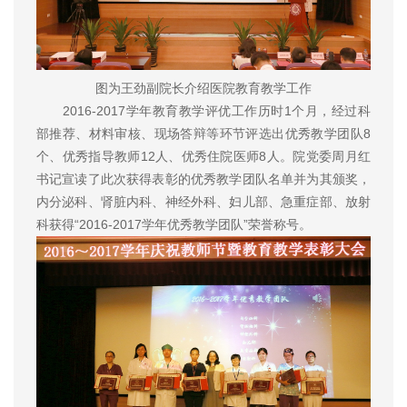
图为王劲副院长介绍医院教育教学工作
2016-2017学年教育教学评优工作历时1个月，经过科
部推荐、材料审核、现场答辩等环节评选出优秀教学团队8
个、优秀指导教师12人、优秀住院医师8人。院党委周月红
书记宣读了此次获得表彰的优秀教学团队名单并为其颁奖，
内分泌科、肾脏内科、神经外科、妇儿部、急重症部、放射
科获得“2016-2017学年优秀教学团队”荣誉称号。