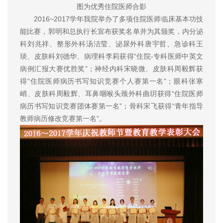
图为优秀住院医师合影
2016~2017学年我院举办了多项住院医师临床基本功技
能比赛，郭明和总执行长宣布获奖名单并为其颁奖，内分泌
科刘兆祥、整形外科汤洁莹、泌尿外科唐宇哲、急诊科王
琰、皮肤科刘德华、病理科李莉获得“住院-专科医师中英文
病例汇报大赛优胜奖”；神经内科宋晓微、皮肤科周毅辉获
得“住院医师病历书写知识竞赛个人赛第一名”；眼科张寒
峭、皮肤科周毅辉、耳鼻咽喉头颈外科曲玥获得“住院医师
病历书写知识竞赛团体赛第一名”；骨科宋飞获得“青年指导
教师病历修改竞赛第一名”。