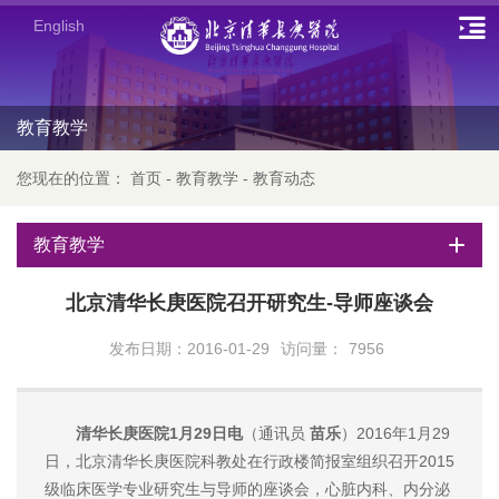
English
教育教学
您现在的位置：
首页
-
教育教学
-
教育动态
教育教学
北京清华长庚医院召开研究生-导师座谈会
发布日期：2016-01-29
访问量：
7956
清华长庚医院1月29日电
（通讯员
苗乐
）2016年1月29
日，北京清华长庚医院科教处在行政楼简报室组织召开2015
级临床医学专业研究生与导师的座谈会，心脏内科、内分泌