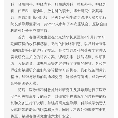
科、肾脏内科、神经内科、肝胆胰外科、整形外科、神经外
科、妇产科、急诊科、放射科的硕士、博士研究生及其导
师、医政组组长何纪毅、科教处研究生教学管理人员及执行
院长兼导师董家鸿，共计27人参加了本次座谈会。座谈会由
科教处处长王克霞主持。
首先，各位研究生就在北京清华长庚医院4个月的学习
期间获得的收获和感悟、遇到的困难和困惑、以及对未来学
习的规划等问题进行了交流。各位导师及科教处教学管理人
员就研究生关心的培养方案、课程安排、技能培训、科研训
练、入院教育、津贴补助等内容进行了详细的解答。各位导
师提出希望研究生们能够珍惜学习的机会、具有吃苦耐劳的
精神，加强与导师的沟通和交流，能够学有所成，成为一名
合格的医务人员。
随后，医政组和科教处针对研究生及其导师进行了医疗
安全相关规章制度的宣导，对研究生在我院学习过程中的权
利和义务进行了说明，并强调研究生导师、科部教学负责人
及临床带教老师的职责和义务。同时，科教处强调春节假期
将至，希望各位研究生注意出行安全。