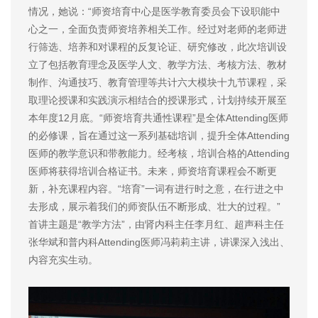
情况，她说：“师资培育中心是医学教育委员会下设职能中
心之一，全面负责师资培养相关工作。经过对老师的老师进
行筛选、培养和对课程的反复论证、研究修改，此次培训设
立了包括教育理念及医学人文、教学方法、考核方法、教材
制作、沟通技巧、教育管理等共计六大模块十九节课程，采
取理论授课和实践演示相结合的授课形式，计划持续开展至
本年度12月底。“师资培育共通性课程”是全体Attending医师
的必修课，旨在通过这一系列基础培训，提升全体Attending
医师的教学意识和带教能力。经考核，培训合格的Attending
医师将获得培训合格证书。未来，师资培育课程会不断更
新，补充课程内容。“培育”一词有进行时之意，在行进之中
去形成，展示着我们的师资队伍不断形成、壮大的过程。”
首讲主题是“教学方法”，由肾内科主任李月红、超声科主任
张华斌和普内科Attending医师冯莉莉主讲，讲课深入浅出、
内容充实生动。