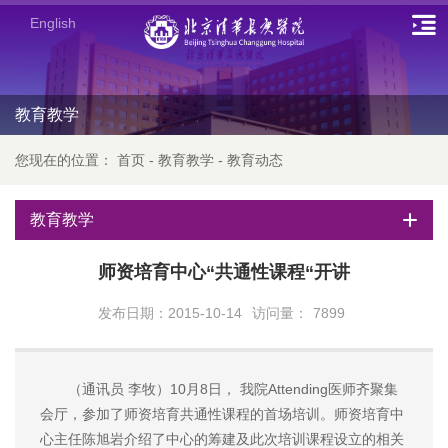
English
教育教学
您现在的位置：
首页
-
教育教学
-
教育动态
教育教学
师资培育中心“共通性课程“开讲
发布日期：2015-10-14
访问量：
7899
（通讯员 李牧）10月8日， 我院Attending医师齐聚集
会厅，参加了师资培育共通性课程的首场培训。师资培育中
心主任陈旭岩介绍了中心的筹建及此次培训课程设立的相关