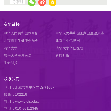
分享到
友情链接
中华人民共和国教育部
中华人民共和国国家卫生健康委
北京市卫生健康委员会
员会
北京卫生信息网
清华大学
清华大学华信医院
清华大学玉泉医院
健康时报
生命时报
联系我们
地 址：北京市昌平区立汤路168号
邮 编：102218
网 址：www.btch.edu.cn
电 话：010-56112345