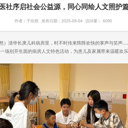
医社序启社会公益源，同心同绘人文照护
作者：于欣然
发布日期：2025-09-04
访问量：
6090
然）
清华长庚儿科病房里，时不时传来阵阵欢快的掌声与笑声
....
织一场别开生面的病房人文特色活动，为患儿及家属带来温暖欢