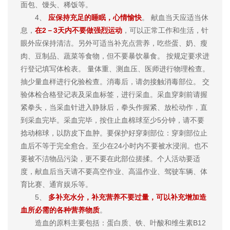
面包、馒头、稀饭等。
4、
应保持充足的睡眠，心情愉快
。 献血当天应适当休
息，
在2－3天内不要做强烈运动
，可以正常工作和生活，针
眼外应保持清洁。另外可适当补充点营养，吃些蛋、奶、瘦
肉、豆制品、蔬菜等食物，但不要暴饮暴食。 按规定要求进
行登记填写体检表。 量体重、测血压、医师进行物理检查。
抽少量血样进行化验检查。消毒后，请勿接触消毒部位。 交
验体检合格登记表及采血标签，进行采血。采血穿刺前请握
紧拳头，当采血针进入静脉后，拳头作握紧、放松动作，直
到采血完毕。采血完毕，按住止血棉球至少5分钟，请不要
捻动棉球，以防皮下血肿。要保护好穿刺部位：穿刺部位止
血后不等于完全愈合。至少在24小时内不要被水浸润。也不
要被不洁物品污染，更不要在此部位搓揉。个人活动要适
度，献血后当天请不要高空作业、高温作业、驾驶车辆、体
育比赛、通宵娱乐等。
5、
多补充水分，补充营养不要过量，可以补充增加造
血所必需的各种营养物质
。
造血的原料主要包括：蛋白质、铁、叶酸和维生素B12