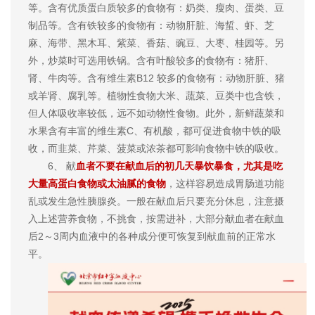
等。含有优质蛋白质较多的食物有：奶类、瘦肉、蛋类、豆
制品等。含有铁较多的食物有：动物肝脏、海蜇、虾、芝
麻、海带、黑木耳、紫菜、香菇、豌豆、大枣、桂园等。另
外，炒菜时可选用铁锅。含有叶酸较多的食物有：猪肝、
肾、牛肉等。含有维生素B12 较多的食物有：动物肝脏、猪
或羊肾、腐乳等。植物性食物大米、蔬菜、豆类中也含铁，
但人体吸收率较低，远不如动物性食物。此外，新鲜蔬菜和
水果含有丰富的维生素C、有机酸，都可促进食物中铁的吸
收，而韭菜、芹菜、菠菜或浓茶都可影响食物中铁的吸收。
6、 献
血者不要在献血后的初几天暴饮暴食，尤其是吃
大量高蛋白食物或太油腻的食物
，这样容易造成胃肠道功能
乱或发生急性胰腺炎。一般在献血后只要充分休息，注意摄
入上述营养食物，不挑食，按需进补，大部分献血者在献血
后2～3周内血液中的各种成分便可恢复到献血前的正常水
平。