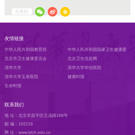
分享到:
友情链接
中华人民共和国教育部
中华人民共和国国家卫生健康委
北京市卫生健康委员会
员会
北京卫生信息网
清华大学
清华大学华信医院
清华大学玉泉医院
健康时报
生命时报
联系我们
地 址：北京市昌平区立汤路168号
邮 编：102218
网 址：www.btch.edu.cn