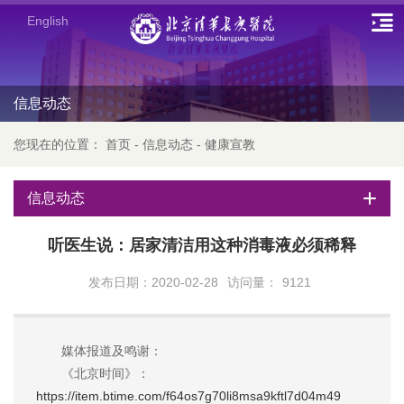
English
信息动态
您现在的位置：
首页
-
信息动态
-
健康宣教
信息动态
听医生说：居家清洁用这种消毒液必须稀释
发布日期：2020-02-28
访问量：
9121
媒体报道及鸣谢：
《北京时间》：
https://item.btime.com/f64os7g70li8msa9kftl7d04m49