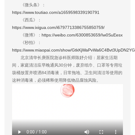
《微头条》：
https://www.toutiao.com/a1659598339190791
《西瓜》：
https://www.ixigua.com/i6797713386755850759/
《微博》：
https://weibo.com/6300853659/Iw0SuEesx
《秒拍》：
https://www.miaopai.com/show/GtkKjWaPvWa6C4Bvt3UpDN2Y
北京清华长庚医院急诊科医师陈妤介绍：居家生活期
间，家庭清洁应早晚通风30分钟，废弃纸巾、口罩等专用垃
圾桶放置并喷洒84消毒液，日常拖地、卫生间清洁等使用的
这种消毒液，必须稀释使用降低物品腐蚀风险。