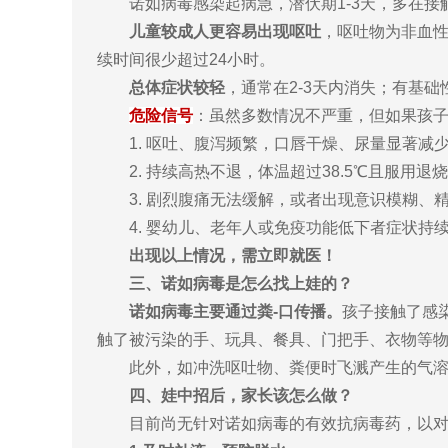
诺如病毒感染起病急，潜伏期1-3天，多在接
儿童较成人更容易出现呕吐
，呕吐物为非血性
续时间很少超过24小时。
总体症状较轻
，通常在2-3天内消失；有基
危险信号
：虽然多数情况不严重，但如果孩
1. 呕吐、腹泻频繁，口唇干燥、尿量显著减
2. 持续高热不退，体温超过38.5℃且服用退
3. 剧烈腹痛无法缓解，或者出现意识模糊、
4. 婴幼儿、老年人或免疫功能低下者症状持
出现以上情况，需立即就医！
三、诺如病毒是怎么找上娃的？
诺如病毒主要通过粪-口传播。
孩子接触了感
触了被污染的手、玩具、餐具、门把手、衣物等
此外，如冲洗呕吐物、粪便时飞溅产生的气
四、娃中招后，家长该怎么做？
目前尚无针对诺如病毒的有效抗病毒药，以