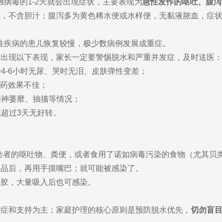
触病毒的1-2天就会出现症状，主要表现为
急性发作的呕吐、腹泻
，不含胆汁；腹泻多为黄色稀水便或水样便，无黏液脓血，症状很少
础性疾病的患儿恢复较慢，极少数病例发展成重症。
子出现以下表现，家长一定要警惕脱水和严重并发症，及时送医
少4-6小时无尿、哭时无泪、皮肤弹性变差；
烧药效果不佳；
精神萎靡、抽搐等情况；
续超过3天无好转。
染者的呕吐物、粪便，或者食用了诺如病毒污染的食物（尤其贝
物品后，再用手摸嘴巴；就可能被感染了。
溶胶，大量吸入后也可感染。
对症和支持为主；家庭护理的核心原则是预防脱水优先，
切勿盲