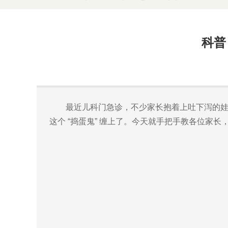
科普
最近儿科门急诊，不少家长抱着上吐下泻的娃
这个 “捣蛋鬼” 缠上了。今天就手把手教各位家