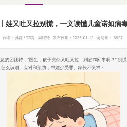
丨娃又吐又拉别慌，一文读懂儿童诺如病
作者：孙蕊 / 审稿：周耀铃
发布日期：2026-01-12
访问量：
6927
急的团团转，“医生，孩子突然又吐又拉，到底咋回事啊？” 别
长，怎么识别、应对和预防，帮娃少受罪、家长不慌神～