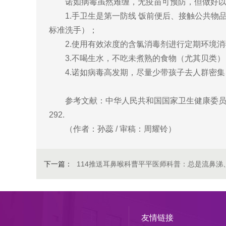
诺如病毒虽然难缠，无疫苗可预防，但做好
1.手卫生是第一防线 饭前便后、接触公共物
标准洗手）；
2.使用有效浓度的含氯消毒剂进行定期环境消
3.不喝生水，不吃未煮熟的食物（尤其贝类
4.诺如病毒高发期，尽量少带孩子去人群密
参考文献：中华人民共和国国家卫生健康委员会,国家
292.
（作者：孙蕊 / 审稿：周耀铃）
下一篇：
114推送耳鼻喉科曹平平医师科普：总是流鼻涕
友情链接