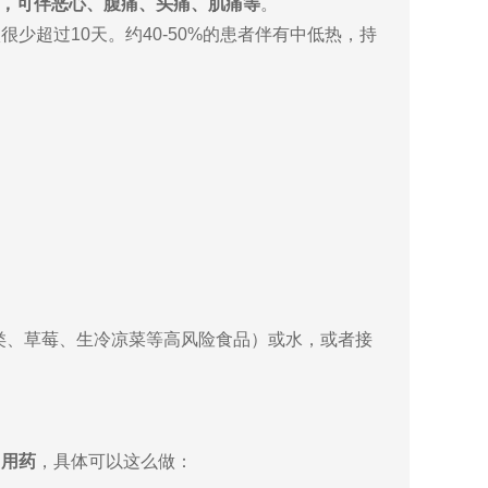
，可伴恶心、腹痛、头痛、肌痛等
。
超过10天。约40-50%的患者伴有中低热，持
：
类、草莓、生冷凉菜等高风险食品）或水，或者接
目用药
，具体可以这么做：