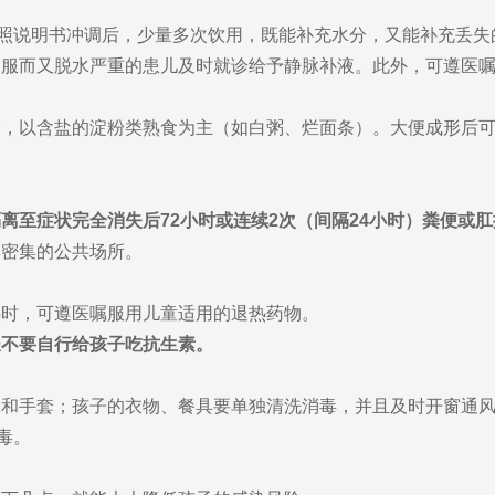
照说明书冲调后，少量多次饮用，既能补充水分，又能补充丢失
口服而又脱水严重的患儿及时就诊给予静脉补液。此外，可遵医
食，以含盐的淀粉类熟食为主（如白粥、烂面条）。大便成形后
隔离至症状完全消失后72小时或连续2次（间隔24小时）粪便或
群密集的公共场所。
热时，可遵医嘱服用儿童适用的退热药物。
长不要自行给孩子吃抗生素。
套；孩子的衣物、餐具要单独清洗消毒，并且及时开窗通风。高浓度（
毒。