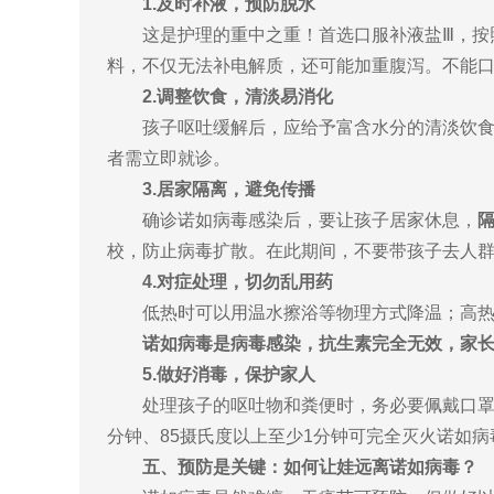
1.及时补液，预防脱水
这是护理的重中之重！首选口服补液盐Ⅲ，按
料，不仅无法补电解质，还可能加重腹泻。不能
2.调整饮食，清淡易消化
孩子呕吐缓解后，应给予富含水分的清淡饮
者需立即就诊。
3.居家隔离，避免传播
确诊诺如病毒感染后，要让孩子居家休息，
校，防止病毒扩散。在此期间，不要带孩子去人
4.对症处理，切勿乱用药
低热时可以用温水擦浴等物理方式降温；高
诺如病毒是病毒感染，抗生素完全无效，家
5.做好消毒，保护家人
处理孩子的呕吐物和粪便时，务必要佩戴口罩和手
分钟、85摄氏度以上至少1分钟可完全灭火诺如病
五、预防是关键：如何让娃远离诺如病毒？