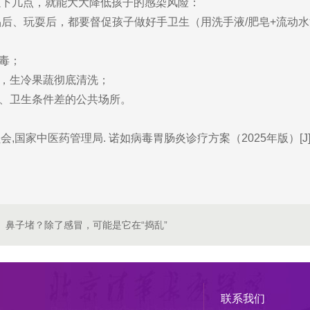
以下几点，就能大大降低孩子的感染风险：
品后、玩耍后，都要督促孩子做好手卫生（用洗手液/肥皂+流动
毒；
），生冷果蔬彻底清洗；
集、卫生条件差的公共场所。
中医药管理局. 诺如病毒胃肠炎诊疗方案（2025年版）[J]. 国际流
、鼻子堵？除了感冒，可能是它在“捣乱”
联系我们