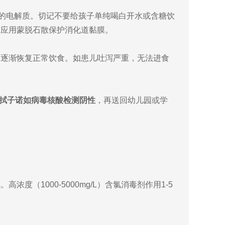
的电解质。切记不要给孩子单纯喝白开水或含糖饮
嘱应用蒙脱石散保护消化道黏膜。
可逐渐恢复正常饮食。如患儿吐泻严重，无法进食
肛拭子诺如病毒核酸检测阴性
，再送回幼儿园或学
1000-5000mg/L）含氯消毒剂作用1-5