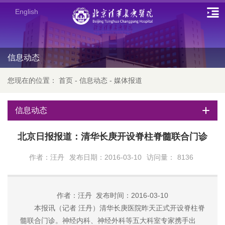
English
信息动态
您现在的位置：
首页
-
信息动态
-
媒体报道
信息动态
北京日报报道：清华长庚开设脊柱脊髓联合门诊
作者：汪丹
发布日期：2016-03-10
访问量：
8136
作者：汪丹 发布时间：2016-03-10
本报讯（记者 汪丹）清华长庚医院昨天正式开设脊柱脊
髓联合门诊。神经内科、神经外科等五大科室专家携手出