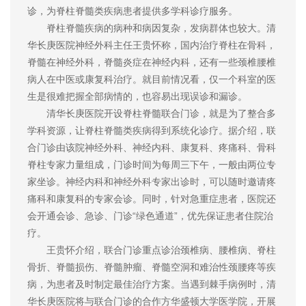
诊，为脊柱脊髓类疾病患者提供多学科诊疗服务。
脊柱脊髓疾病的病种和病因复杂，发病群体也较大。清
华长庚医院神经外科主任王贵怀称，国内治疗脊柱在骨科，
脊髓在神经外科，脊髓炎症在神经内科，还有一些颈椎腰椎
病人在中医或康复科治疗。就目前情况看，仅一个科室的医
生是很难把握全部病情的，也容易出现误诊和漏诊。
清华长庚医院开设脊柱脊髓联合门诊，就是为了整合多
学科资源，让脊柱脊髓类疾病得到系统化诊疗。据介绍，联
合门诊由该院神经外科、神经内科、康复科、疼痛科、骨科
脊柱专家力量组成，门诊时间为每周三下午，一般由两位专
家坐诊。神经内科和神经外科专家出诊时，可以随时邀请疼
痛科和康复科的专家会诊。同时，针对急重症患者，医院还
会开通会诊、急诊、门诊“绿色通道”，优先保证患者住院治
疗。
王贵怀介绍，联合门诊重点诊治颈椎病、腰椎病、脊柱
骨折、脊髓损伤、脊髓肿瘤、脊髓空洞和难治性颈腰疼等疾
病，为患者及时制定最佳治疗方案。当遇到棘手病例时，清
华长庚医院将与联合门诊的合作方华盛顿大学医学院，开展