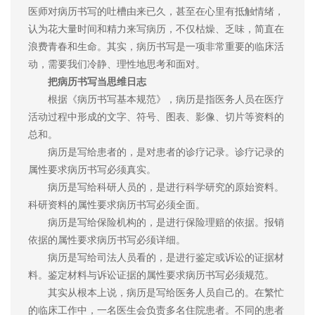
医师对病历书写的吐槽由来已久，甚至在心里有抵触情绪，
认为花大量时间和精力来写病历，不仅枯燥、乏味，简直在
浪费青春和生命。其实，病历书写是一项非常重要的临床活
动，需要我们冷静、理性地思考和面对。
把病历书写当思维日志
根据《病历书写基本规范》，病历是指医务人员在医疗
活动过程中形成的文字、符号、图表、影像、切片等资料的
总和。
病历是写给患者的，是对患者的诊疗记录。诊疗记录的
属性要求病历书写必须真实。
病历是写给科研人员的，是进行科学研究的原始资料。
科研资料的属性要求病历书写必须全面。
病历是写给保险机构的，是进行保险理赔的依据。报销
依据的属性要求病历书写必须详细。
病历是写给司法人员看的，是进行鉴定或诉讼的证据材
料。鉴定材料与诉讼证据的属性要求病历书写必须规范。
其实从根本上说，病历是写给医务人员自己的。在繁忙
的临床工作中，一名医生会负责多名住院患者。不同的患者