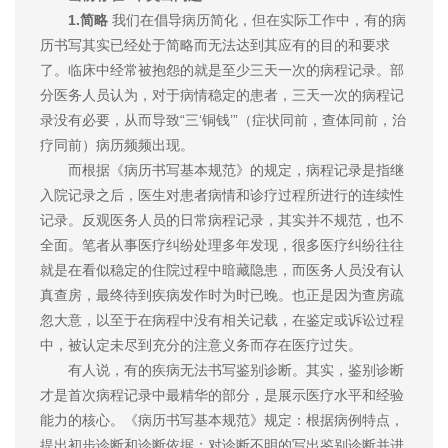
1.简略
我们在倡导病历简化，但在实际工作中，有的病
历书写其实已经处于简略而无法达到其应有的目的和要求
了。临床中经常被抱怨的就是至少三天一次的病程记录。部
分医务人员认为，对于病情稳定的患者，三天一次的病程记
录没有必要，从而导致“三‘铜钱’”（症状同前，查体同前，治
疗同前）病历频频出现。
而根据《病历书写基本规范》的规定，病程记录是指继
入院记录之后，医生对患者病情和诊疗过程所进行的连续性
记录。反观医务人员的日常病程记录，其实并不规范，也不
全面。笔者从事医疗纠纷处理多年发现，很多医疗纠纷往往
就是在看似稳定的住院过程中暗藏隐患，而医务人员没有认
真查房，最终待到疾病发作时为时已晚。也正是因为查房疏
忽大意，以至于在病程中没有相关记载，在鉴定或诉讼过程
中，被认定未尽到充分的注意义务而存在医疗过失。
有人说，有的疾病无法书写鉴别诊断。其实，鉴别诊断
才是首次病程记录中最精华的部分，是展示医疗水平和经验
能力的核心。《病历书写基本规范》规定：根据病例特点，
提出初步诊断和诊断依据；对诊断不明的写出鉴别诊断并进