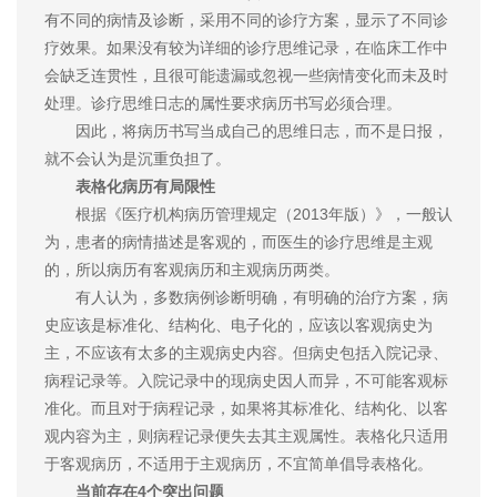
有不同的病情及诊断，采用不同的诊疗方案，显示了不同诊
疗效果。如果没有较为详细的诊疗思维记录，在临床工作中
会缺乏连贯性，且很可能遗漏或忽视一些病情变化而未及时
处理。诊疗思维日志的属性要求病历书写必须合理。
因此，将病历书写当成自己的思维日志，而不是日报，
就不会认为是沉重负担了。
表格化病历有局限性
根据《医疗机构病历管理规定（2013年版）》，一般认
为，患者的病情描述是客观的，而医生的诊疗思维是主观
的，所以病历有客观病历和主观病历两类。
有人认为，多数病例诊断明确，有明确的治疗方案，病
史应该是标准化、结构化、电子化的，应该以客观病史为
主，不应该有太多的主观病史内容。但病史包括入院记录、
病程记录等。入院记录中的现病史因人而异，不可能客观标
准化。而且对于病程记录，如果将其标准化、结构化、以客
观内容为主，则病程记录便失去其主观属性。表格化只适用
于客观病历，不适用于主观病历，不宜简单倡导表格化。
当前存在4个突出问题