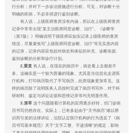
行分析；并对下一步诊治措施进行分析。可见，对诊断十分
明确的疾病，不必非得进行鉴别诊断。
有人说，上级医师查房没有内涵，所以在上级医师查房
记录中常常出现“某主治医师同意诊断、治疗”。《诊断学
（第7版）》明确说明下级医师应如实记录上级医师的查房
情况，尽量避免写“上级医师同意诊断、治疗”等无实质内容
的记录，记录内容应包括对病史和体征的补充、诊断依据、
鉴别诊断的分析和诊疗计划。
2.重复
有人说，在现在的病历中，病史看上去都差不
多。这确实是一个较为普遍的现象。尤其是当信息化走进医
疗机构，打印病历取代了手写病历，此类现象更加常见。这
样的病历除了说明医务人员按时完成了病历书写外，对于科
研材料、鉴定与诉讼证据和思维记录等均无明显作用。
3.潦草
这个问题随着计算机的应用逐步好转，但门诊病
历书写仍然存在。实际上，已有多起由于“天书病历”难以辨
识而引发的法律诉讼，法院认定医疗机构的行为违反了《病
历书写基本规范》关于“文字工整、字迹清晰”的规定，影响
了患方对病情处理的知情、理解，未能达到告知说明的医嘱