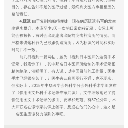
目的，存在告知不足的医疗过错，最终判决医方承担相应的
赔偿责任。
4.延迟
由于复制粘贴很便捷，现在病历延迟书写的发生
率逐步攀升。本应至少3天一次的日常病程记录，实际上可
能会被拉长，有时会出现患者出院前突击补病历的情况。而
严格来讲这种行为已涉嫌伪造病历，因为标识的时间和实际
时间并不一致。
前几日看到一篇网帖，题为《看到日本医师的这份手术
记录，我震惊了》，其中那名日本医师所绘制的手术记录图
精美绝伦，清晰明了。有人说，以中国目前的工作量，医生
手术已经很辛苦了，让医生去认真画图行不通，也不现实。
但实际上，2015年中华医学会外科学分会外科手术学组发布
了《倡用图文外科手术记录专家共识》。文中细致阐述了提
倡使用图文手术记录的缘由、要求和规范。有37位外科手术
大师联名在该专家共识上签字。想必在他们的心中，这才是
一名医生应该努力做到的事吧。