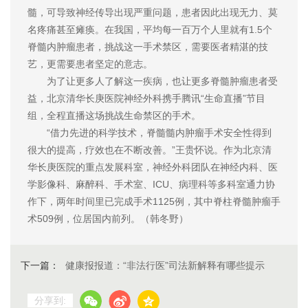
髓，可导致神经传导出现严重问题，患者因此出现无力、莫
名疼痛甚至瘫痪。在我国，平均每一百万个人里就有1.5个
脊髓内肿瘤患者，挑战这一手术禁区，需要医者精湛的技
艺，更需要患者坚定的意志。
为了让更多人了解这一疾病，也让更多脊髓肿瘤患者受
益，北京清华长庚医院神经外科携手腾讯“生命直播”节目
组，全程直播这场挑战生命禁区的手术。
“借力先进的科学技术，脊髓髓内肿瘤手术安全性得到
很大的提高，疗效也在不断改善。”王贵怀说。作为北京清
华长庚医院的重点发展科室，神经外科团队在神经内科、医
学影像科、麻醉科、手术室、ICU、病理科等多科室通力协
作下，两年时间里已完成手术1125例，其中脊柱脊髓肿瘤手
术509例，位居国内前列。（韩冬野）
下一篇：
健康报报道：“非法行医”司法新解释有哪些提示
分享到: