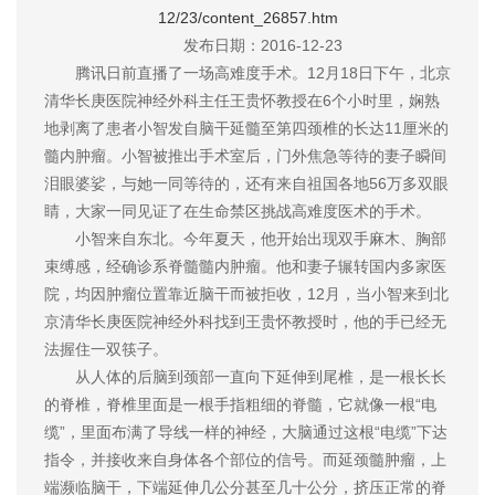
12/23/content_26857.htm
发布日期：2016-12-23
腾讯日前直播了一场高难度手术。12月18日下午，北京
清华长庚医院神经外科主任王贵怀教授在6个小时里，娴熟
地剥离了患者小智发自脑干延髓至第四颈椎的长达11厘米的
髓内肿瘤。小智被推出手术室后，门外焦急等待的妻子瞬间
泪眼婆娑，与她一同等待的，还有来自祖国各地56万多双眼
睛，大家一同见证了在生命禁区挑战高难度医术的手术。
小智来自东北。今年夏天，他开始出现双手麻木、胸部
束缚感，经确诊系脊髓髓内肿瘤。他和妻子辗转国内多家医
院，均因肿瘤位置靠近脑干而被拒收，12月，当小智来到北
京清华长庚医院神经外科找到王贵怀教授时，他的手已经无
法握住一双筷子。
从人体的后脑到颈部一直向下延伸到尾椎，是一根长长
的脊椎，脊椎里面是一根手指粗细的脊髓，它就像一根“电
缆”，里面布满了导线一样的神经，大脑通过这根“电缆”下达
指令，并接收来自身体各个部位的信号。而延颈髓肿瘤，上
端濒临脑干，下端延伸几公分甚至几十公分，挤压正常的脊