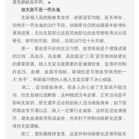
避免肠缺血坏死。▲
放支架不是一劳永逸
支架植入虽然能修复血管、改善器官功能、延长寿命，
但绝非一劳永逸的治疗手段。动脉硬化仍然会随着年龄增长
逐渐进展，无论支架部位还是其他部位的血管都有再次出现
硬化、狭窄的可能。因此，后续治疗也十分关键。
第一，要改变不好的生活习惯。血管疾病是个缓慢进展
的过程，高血压、高血糖、高血脂这“三高”是导致动脉硬化
的重要因素。植入支架后最重要的是健康饮食，监测并控制
好血压、血糖、血脂等指标。吸烟也是导致血管病变的一
大“杀手”，有吸烟习惯的人植入支架后要下决心戒烟。
第二，适当锻炼身体。很多人担心放了支架就不能活
动，怕支架移位或断裂，这种顾虑没有必要。正常活动是不
影响支架的，医生通常还会鼓励病人适当锻炼身体，如下肢
闭塞血管开通以后，病人一定要行走锻炼，这样促进血液循
环，避免血液瘀滞形成血栓，也有利于抑制动脉硬化进展，
维持支架通畅。
第三，遵医嘱规律复查。这是抑制动脉硬化进展和延长