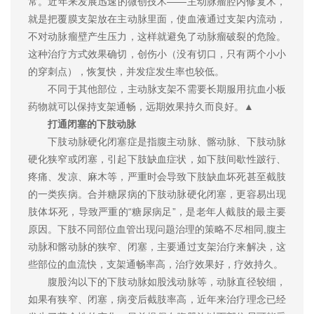
常。近年来发展迅速的微创技术——主动脉瘤腔内修复术，
就是把覆膜支架放在主动脉里面，使血液通过支架内流动，
不对动脉瘤壁产生压力，这样就避免了动脉瘤破裂的危险。
这种治疗方式效果确切，创伤小（没有切口，只有两个小小
的穿刺点），恢复快，并发症发生率也较低。
不同于其他部位，主动脉支架不需要长期服用抗血小板
药物就可以保持支架通畅，远期效果持久而良好。▲
打通闭塞的下肢动脉
下肢动脉硬化闭塞症是指腹主动脉、髂动脉、下肢动脉
硬化狭窄或闭塞，引起下肢缺血症状，如下肢间歇性跛行、
疼痛、发凉、麻木等，严重时会导致下肢缺血坏死甚至截肢
的一类疾病。合并糖尿病的下肢动脉硬化闭塞，更容易出现
肢体坏死，导致严重的“糖尿病足”，是老年人截肢的最主要
原因。下肢不同部位血管出现问题治理的策略不尽相同,腹主
动脉和髂动脉的狭窄、闭塞，主要通过支架治疗来解决，这
些部位的血流快，支架通畅率高，治疗效果好，疗效持久。
腹股沟以下的下肢动脉如股浅动脉等，动脉直径较细，
如果有狭窄、闭塞，病变后截肢率高，近年来治疗理念已经