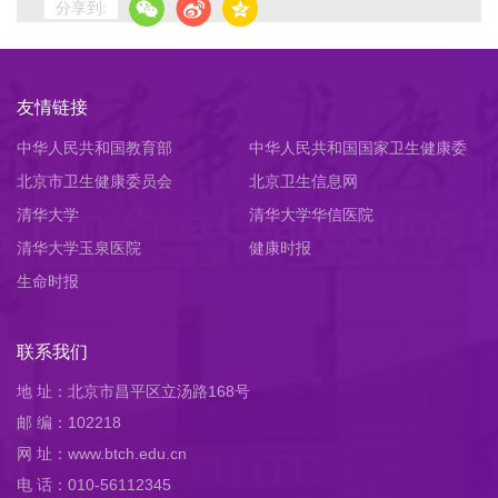
分享到:
友情链接
中华人民共和国教育部
中华人民共和国国家卫生健康委
北京市卫生健康委员会
员会
北京卫生信息网
清华大学
清华大学华信医院
清华大学玉泉医院
健康时报
生命时报
联系我们
地 址：北京市昌平区立汤路168号
邮 编：102218
网 址：www.btch.edu.cn
电 话：010-56112345