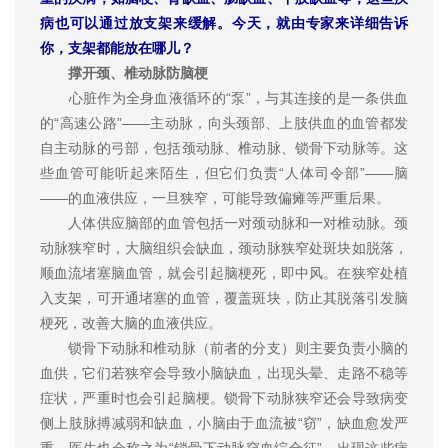
病也可以通过放支架来缓解。今天，就由专家来详细告诉
你，支架都能放在哪儿？
撑开颈、椎动脉防脑梗
心脏作为全身血液循环的“泵”，与其连接的是一条供血
的“高速公路”——主动脉，向头颈部、上肢供血的血管都发
自主动脉的弓部，包括颈动脉、椎动脉、锁骨下动脉等。这
些血管可能听起来陌生，但它们负责“人体司令部”——脑
——的血液供应，一旦狭窄，可能导致偏瘫等严重后果。
人体供应脑部的血管包括一对颈动脉和一对椎动脉。颈
动脉狭窄时，大脑组织会缺血，颈动脉狭窄处斑块如脱落，
顺血流堵塞脑血管，就会引起脑梗死，即中风。在狭窄处植
入支架，可开通堵塞的血管，覆盖斑块，防止其脱落引发脑
梗死，改善大脑的血液供应。
锁骨下动脉和椎动脉（前者的分支）则主要负责小脑的
血供，它们若狭窄会导致小脑缺血，出现头晕、走路不稳等
症状，严重时也会引起脑梗。锁骨下动脉狭窄还会导致病变
侧上肢脉搏减弱和缺血，小脑由于血流被“窃”，缺血愈发严