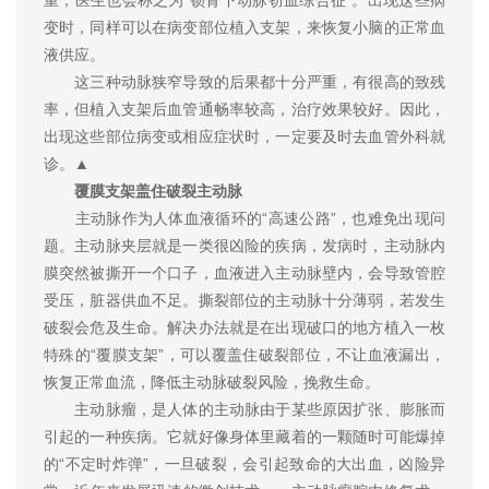
重，医生也会称之为“锁骨下动脉窃血综合征”。出现这些病
变时，同样可以在病变部位植入支架，来恢复小脑的正常血
液供应。
这三种动脉狭窄导致的后果都十分严重，有很高的致残
率，但植入支架后血管通畅率较高，治疗效果较好。因此，
出现这些部位病变或相应症状时，一定要及时去血管外科就
诊。▲
覆膜支架盖住破裂主动脉
主动脉作为人体血液循环的“高速公路”，也难免出现问
题。主动脉夹层就是一类很凶险的疾病，发病时，主动脉内
膜突然被撕开一个口子，血液进入主动脉壁内，会导致管腔
受压，脏器供血不足。撕裂部位的主动脉十分薄弱，若发生
破裂会危及生命。解决办法就是在出现破口的地方植入一枚
特殊的“覆膜支架”，可以覆盖住破裂部位，不让血液漏出，
恢复正常血流，降低主动脉破裂风险，挽救生命。
主动脉瘤，是人体的主动脉由于某些原因扩张、膨胀而
引起的一种疾病。它就好像身体里藏着的一颗随时可能爆掉
的“不定时炸弹”，一旦破裂，会引起致命的大出血，凶险异