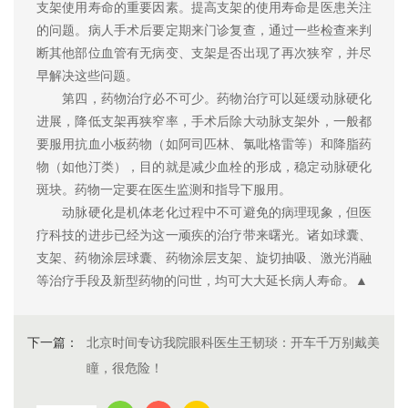
支架使用寿命的重要因素。提高支架的使用寿命是医患关注
的问题。病人手术后要定期来门诊复查，通过一些检查来判
断其他部位血管有无病变、支架是否出现了再次狭窄，并尽
早解决这些问题。
第四，药物治疗必不可少。药物治疗可以延缓动脉硬化
进展，降低支架再狭窄率，手术后除大动脉支架外，一般都
要服用抗血小板药物（如阿司匹林、氯吡格雷等）和降脂药
物（如他汀类），目的就是减少血栓的形成，稳定动脉硬化
斑块。药物一定要在医生监测和指导下服用。
动脉硬化是机体老化过程中不可避免的病理现象，但医
疗科技的进步已经为这一顽疾的治疗带来曙光。诸如球囊、
支架、药物涂层球囊、药物涂层支架、旋切抽吸、激光消融
等治疗手段及新型药物的问世，均可大大延长病人寿命。▲
下一篇：
北京时间专访我院眼科医生王韧琰：开车千万别戴美
瞳，很危险！