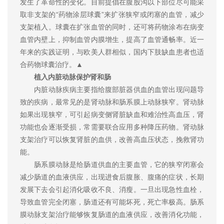
发生了革命性的变化。目前提倡在腹股沟以下部位尽可能采
取非支架的“药物涂层球囊”来扩张狭窄或闭塞的血管，减少
支架植入。球囊在扩张血管的同时，还可将药物涂布在病变
血管内壁上，抑制血管内膜增生，提高了血管通畅率。近一
年来的实践证明，与欧美人群相似，国内下肢缺血患者也适
合药物球囊治疗。▲
植入内脏动脉保护肾和肠
内脏动脉疾病主要指给腹部脏器供血的血管出现问题导
致的疾病，最常见的是肾动脉和肠系膜上动脉狭窄。肾动脉
如果出现狭窄，可引起病变侧肾脏缺血和难治性高血压，肾
功能也会逐渐受损，常需要联合应用多种降压药物。肾动脉
支架治疗可以恢复肾脏的血供，改善高血压状态，挽救肾功
能。
肠系膜动脉是给肠道供血的主要血管，它的狭窄闭塞会
减少肠道的血液供应，出现进食后腹胀、腹痛的症状，长期
发展下去会引起消化吸收不良、消瘦。一旦出现急性血栓，
导致血管完全闭塞，肠道还有可能坏死，死亡率极高。肠系
膜动脉支架治疗能够恢复肠道的血液供应，改善消化功能，