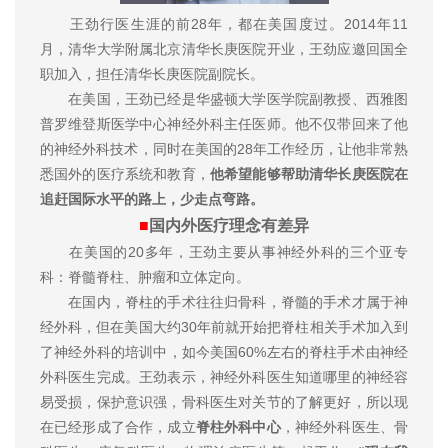
王劲行医生涯的前28年，都在美国度过。2014年11
月，清华大学附属北京清华长庚医院开业，王劲应邀回国全
职加入，担任清华长庚医院副院长。
在美国，王劲已经是华盛顿大学医学院副教授、西雅图
普罗维登斯医学中心神经外科主任医师。他不仅带回来了他
的神经外科技术，同时在美国的28年工作经历，让他非常熟
悉国外的医疗系统和教育，
他希望能够帮助清华长庚医院在
追赶国际水平的路上，少走点弯路。
■
国内外医疗理念有差异
在美国的20多年，王劲主要从事神经外科的三个亚专
科：脊髓脊柱、肿瘤和立体定向。
在国内，脊柱的手术往往归骨科，脊髓的手术才属于神
经外科，但在美国大约30年前就开始把脊柱相关手术加入到
了神经外科的培训中，如今美国60%左右的脊柱手术由神经
外科医生完成。王劲表示，神经外科医生知道哪里的神经容
易受损，保护意识强，骨科医生对关节的了解更好，所以现
在已经形成了合作，成立
脊柱外科中心
，神经外科医生、骨