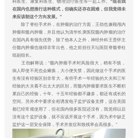
科医生、康复科医生、物理治疗医生等一起工作。
“现在我
在国内也想推行这种模式，但确实还存在困难，但我觉得未
来应该朝这个方向发展。”
除了脊柱手术外，在肿瘤的治疗方面，王劲也兼顾颅内
肿瘤和髓内肿瘤，并且他认为清华长庚医院髓内肿瘤的治疗
在国内具有领先优势，除了他本人之外，神经外科王贵怀主
任髓内肿瘤也做得非常出色，他之前担任天坛医院脊髓脊柱
组副组长。
王劲解释说：“髓内肿瘤手术时风险很大，稍有不慎，
病人即使不死也会瘫痪，大小便失禁，因此做这个手术的医
生有没有经验区别非常大，有些手术一年经验的大夫和三年
经验的大夫看不出太大的区别，而髓内肿瘤要求医生不断积
累自己的经验，十年、十五年经验都不嫌多，都还有成长的
空间。另外术中要求全程诱发电子监护设备支撑，这在美国
都已经常规使用了，但在国内很多医院还没有，我觉得以后
没有这个监护设备，就不应该开展这个手术，因为术中缺乏
监护这一层安全保障，手术并发症和致残率会高很多。”