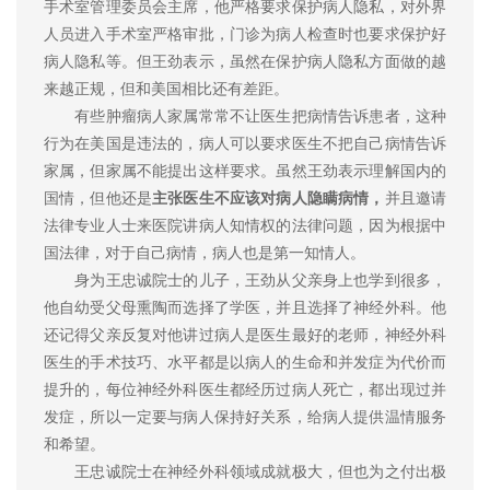
手术室管理委员会主席，他严格要求保护病人隐私，对外界
人员进入手术室严格审批，门诊为病人检查时也要求保护好
病人隐私等。但王劲表示，虽然在保护病人隐私方面做的越
来越正规，但和美国相比还有差距。
有些肿瘤病人家属常常不让医生把病情告诉患者，这种
行为在美国是违法的，病人可以要求医生不把自己病情告诉
家属，但家属不能提出这样要求。虽然王劲表示理解国内的
国情，但他还是
主张医生不应该对病人隐瞒病情，
并且邀请
法律专业人士来医院讲病人知情权的法律问题，因为根据中
国法律，对于自己病情，病人也是第一知情人。
身为王忠诚院士的儿子，王劲从父亲身上也学到很多，
他自幼受父母熏陶而选择了学医，并且选择了神经外科。他
还记得父亲反复对他讲过病人是医生最好的老师，神经外科
医生的手术技巧、水平都是以病人的生命和并发症为代价而
提升的，每位神经外科医生都经历过病人死亡，都出现过并
发症，所以一定要与病人保持好关系，给病人提供温情服务
和希望。
王忠诚院士在神经外科领域成就极大，但也为之付出极