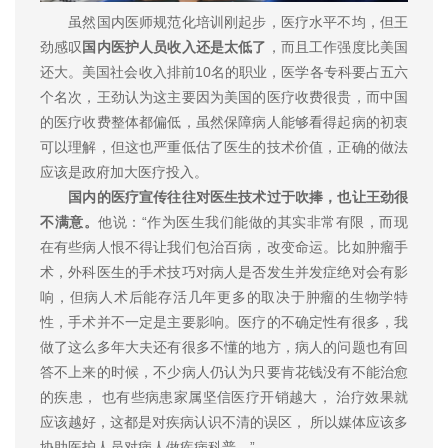
虽然国内医师规范化培训刚起步，医疗水平不均，但王
劲感叹
国内医护人员收入还是太低了
，而且工作强度比美国
还大。美国社会收入排前10名的职业，医学各专科要占五六
个名次，王劲认为这主要因为美国的医疗收费很贵，而中国
的医疗收费整体都偏低，虽然保障病人能够看得起病的初衷
可以理解，但这也严重低估了医生的技术价值，正确的做法
应该是政府加大医疗投入。
国内的医疗宣传往往对医生技术过于吹捧，也让王劲很
不满意。
他说：“作为医生我们能做的其实非常有限，而现
在有些病人恨不得让我们包治百病，改变命运。比如肿瘤手
术，外科医生的手术技巧对病人是否发生并发症绝对会有影
响，但病人术后能存活几年更多的取决于肿瘤的生物学特
性，手术并不一定是主要影响。医疗的不确定性有很多，我
做了这么多年大夫还有很多不懂的地方，病人的问题也有回
答不上来的时候，不少病人仍认为只要肯花钱没有不能治愈
的疾患， 也有些病患家属坚信医疗开销越大， 治疗效果就
应该越好，这都是对疾病认识不清的误区， 所以媒体应该多
协助医护人员对病人做疾病科普。”