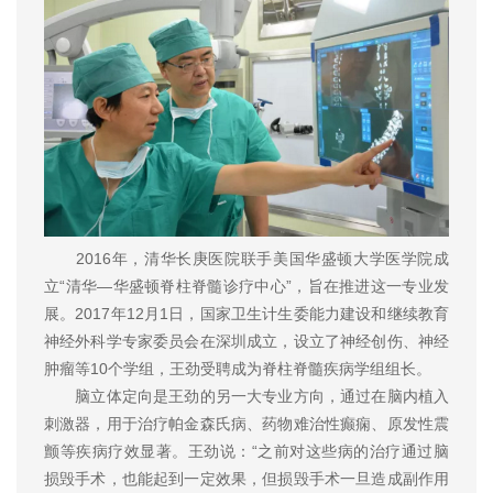
2016年，清华长庚医院联手美国华盛顿大学医学院成
立“清华—华盛顿脊柱脊髓诊疗中心”，旨在推进这一专业发
展。2017年12月1日，国家卫生计生委能力建设和继续教育
神经外科学专家委员会在深圳成立，设立了神经创伤、神经
肿瘤等10个学组，王劲受聘成为脊柱脊髓疾病学组组长。
脑立体定向是王劲的另一大专业方向，通过在脑内植入
刺激器，用于治疗帕金森氏病、药物难治性癫痫、原发性震
颤等疾病疗效显著。王劲说：“之前对这些病的治疗通过脑
损毁手术，也能起到一定效果，但损毁手术一旦造成副作用