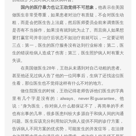
国内的医疗暴力也让王劲觉得不可想象，
他表示在美国
做医生非常受尊重，如果患者对治疗有质疑，不会对医生动
粗，而是会把医生告上法庭，然后医师委员会前来调查医生
是否有不当操作，如果没有就到此为止了。而且病人如果想
要打赢官司并非治疗后状态不如治疗前就可以，一定要证明
三点：第一，医生的医疗服务没有达到行业标准；第二，医
生的错误给病人造成了伤害；第三，医生照护病人时有重大
失误。
在美国做医生28年，王劲从未遇到对自己动粗的患者。
甚至他还见过病人告了他的一位同事后，生病了还找这位医
生看，那位医生也不觉得这样有什么不对的地方。
做住院医生的时候，王劲记得老师告诉他们医生的字典
里有几个字是没有的：always、never和guarantee。他
说：“身为医生，你对病人什么都保证不了，再简单的手术
也有出事的几率，很多医患纠纷大多源自于和病人间的沟通
问题。医生应该充分利用知识为病人提供不同的诊疗方案，
告诉病人不同方案的优劣势，可能发生的并发症等，在法律