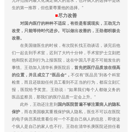
允许范围内最大化满足病人的需求，也许病人的选择不是医
生的第一推荐，但也要尊重他的选择。”
■
尽力改善
对国内医疗的种种不适应，有些是客观现实，王劲无力
改变，只能等待时代进步。可以做出改善的，王劲都积极去
改善。
在美国做医生的时候，有次院长找王劲谈话，谈完后他
们一起去到手术室，迟到了大约十分钟，手术室护士立刻把
他和院长迟到行为上报医院，这在中国几乎是不可能发生的
事情。王劲加入清华长庚医院后，
首先把医疗品质放在很高
的位置，并且成立了“医品会“，
不仅有“医品员”到各个科室
检查，而且还鼓励任何员工看到不正当的行为，都应立刻汇
报，医院给予奖赏。王劲说：“如果我们每个人都做义务的
医品监察员，那我们的医疗品质一定会上升。”
此外，王劲还注意到
国内医院普遍不够注重病人的隐私
保护
，而在美国极其重视保护病人隐私，医生不可以在医院
的电子病历系统查看任何一个不是自己病人的信息，即使这
个病人是自己的家人也不行。王劲在清华长庚医院还担任着