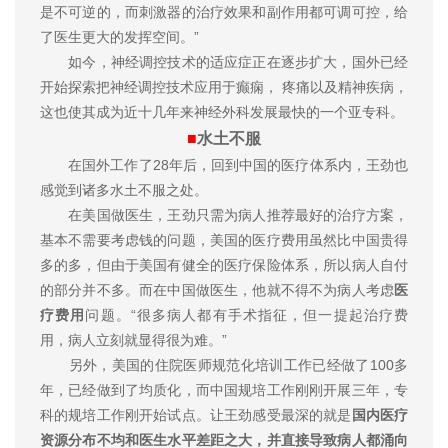
是不可逆的，而刺激器的治疗效果和副作用都可调可控，给
了医生更大的发挥空间。”
如今，神经调控技术的适应症正在逐步扩大，国外已经
开始探索把神经调控技术应用于癫痫， 疼痛以及精神疾病，
这也使其成为近十几年来神经外科发展最快的一个亚专科。
■
水土不服
在国外工作了28年后，回到中国的医疗体系内，王劲也
感觉到诸多水土不服之处。
在美国做医生，王劲只需为病人推荐最好的治疗方案，
基本不需要考虑钱的问题，美国的医疗费用虽然比中国贵得
多的多，但由于美国有健全的医疗保险体系，所以病人自付
的部分并不多。而在中国做医生，他就不得不为病人考虑
医
疗费用
问题。“很多病人都有手术指征，但一提起治疗费
用，病人立刻就显得很为难。”
另外，美国的住院医师规范化培训工作已经做了100多
年，已经做到了均质化，而中国规培工作刚刚开展三年，专
科的规培工作刚开始试点。让王劲感受最深的就是
国内医疗
资源分布不均和医生水平差距之大，并直接导致病人都涌向