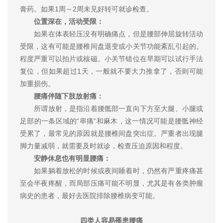
膏药。如果1周～2周未见好转可就诊检查。
位置深在，活动受限：
如果在体表轻压没有明确痛点，但是腰部伸屈旋转活动
受限，这有可能是腰椎间盘退变或小关节功能紊乱引起的。
程度严重可以拍片或核磁。小关节错位在早期可以试行手法
复位，但如果超过1天，一般就不要大力推拿了，否则可能
加重损伤。
腰痛伴随下肢放射痛：
所谓放射，是指沿着腰骶部一直向下方至大腿、小腿或
足部的一条区域的“串痛”和麻木，这一情况可能是腰骶神经
受累了，最常见的原因就是腰椎间盘突出症。严重者出现腿
脚力量减弱，就需要及时就诊，检查压迫原因和程度。
安静休息也有明显腰痛：
如果躺着放松的时候或夜间睡着时，仍然有严重疼痛甚
至会半夜疼醒，而局部压痛可能不明显，尤其是有各类肿瘤
病史的患者，最好去医院排除腰椎病变可能。
四类人容易罹患腰痛