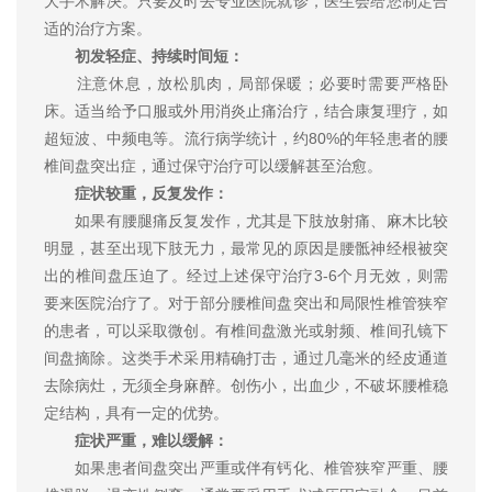
大手术解决。只要及时去专业医院就诊，医生会给您制定合
适的治疗方案。
初发轻症、持续时间短：
注意休息，放松肌肉，局部保暖；必要时需要严格卧
床。适当给予口服或外用消炎止痛治疗，结合康复理疗，如
超短波、中频电等。流行病学统计，约80%的年轻患者的腰
椎间盘突出症，通过保守治疗可以缓解甚至治愈。
症状较重，反复发作：
如果有腰腿痛反复发作，尤其是下肢放射痛、麻木比较
明显，甚至出现下肢无力，最常见的原因是腰骶神经根被突
出的椎间盘压迫了。经过上述保守治疗3-6个月无效，则需
要来医院治疗了。对于部分腰椎间盘突出和局限性椎管狭窄
的患者，可以采取微创。有椎间盘激光或射频、椎间孔镜下
间盘摘除。这类手术采用精确打击，通过几毫米的经皮通道
去除病灶，无须全身麻醉。创伤小，出血少，不破坏腰椎稳
定结构，具有一定的优势。
症状严重，难以缓解：
如果患者间盘突出严重或伴有钙化、椎管狭窄严重、腰