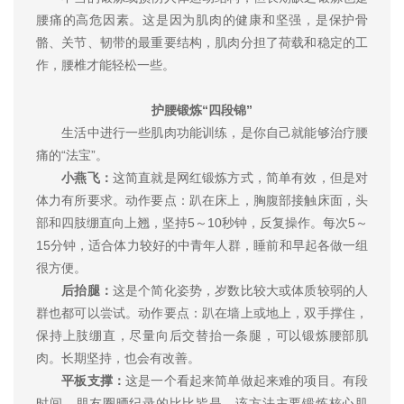
腰痛的高危因素。这是因为肌肉的健康和坚强，是保护骨
骼、关节、韧带的最重要结构，肌肉分担了荷载和稳定的工
作，腰椎才能轻松一些。
护腰锻炼“四段锦”
生活中进行一些肌肉功能训练，是你自己就能够治疗腰
痛的“法宝”。
小燕飞：
这简直就是网红锻炼方式，简单有效，但是对
体力有所要求。动作要点：趴在床上，胸腹部接触床面，头
部和四肢绷直向上翘，坚持5～10秒钟，反复操作。每次5～
15分钟，适合体力较好的中青年人群，睡前和早起各做一组
很方便。
后抬腿：
这是个简化姿势，岁数比较大或体质较弱的人
群也都可以尝试。动作要点：趴在墙上或地上，双手撑住，
保持上肢绷直，尽量向后交替抬一条腿，可以锻炼腰部肌
肉。长期坚持，也会有改善。
平板支撑：
这是一个看起来简单做起来难的项目。有段
时间，朋友圈晒纪录的比比皆是。该方法主要锻炼核心肌