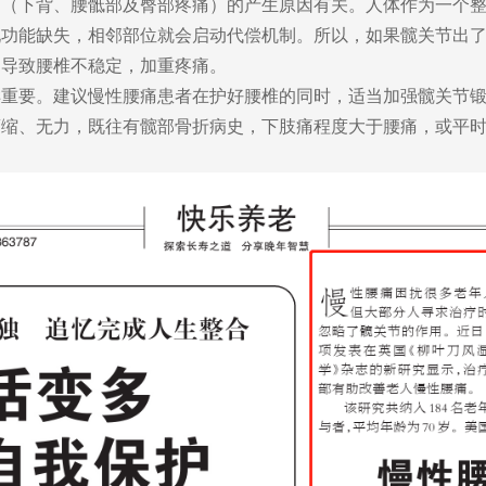
痛（下背、腰骶部及臀部疼痛）的产生原因有关。人体作为一个
现功能缺失，相邻部位就会启动代偿机制。所以，如果髋关节出
，导致腰椎不稳定，加重疼痛。
样重要。建议慢性腰痛患者在护好腰椎的同时，适当加强髋关节
萎缩、无力，既往有髋部骨折病史，下肢痛程度大于腰痛，或平