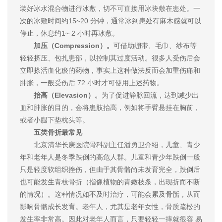
装好冰水混合物进行冰敷，切不可直接用冰块敷在患处。一
次的冰敷时间约15~20 分钟，通常冰到患处有麻木感就可以
停止，休息约1~ 2 小时再冰敷。
加压（Compression）。
可借助绷带、毛巾、纱布等
轻轻挤压、包扎患部，以控制其过度活动。很多人受伤后会
立即搽活血化瘀的药物，事实上这种做法反而会加重伤痛和
肿胀，一般受伤后 72 小时才可使用上述药物。
抬高（Elevasion）。
为了促进静脉回流，达到减少出
血和肿胀的目的，会将患肢抬高，例如将手臂悬挂在胸前，
或者小腿下垫枕头等。
五类骨折最常见
北京清华长庚医院骨科副主任潘勇卫介绍，儿童、青少
年和老年人是冬季跌倒的高危人群。儿童和青少年跌倒一般
只是轻度软组织挫伤，但由于其骨骼尚未发育完全，跌倒后
也可能发生青枝骨折（指像植物的青嫩枝条，出现折而不断
的情况）。这种情况如不及时治疗，可能会累及骨骺，从而
影响骨骼成长发育。老年人，尤其是老年女性，骨质疏松的
发生率非常高。因此对老年人而言，只要轻轻一摔就很容 易