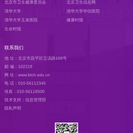
北京市卫生健康委员会
员会
北京卫生信息网
清华大学
清华大学华信医院
清华大学玉泉医院
健康时报
生命时报
联系我们
地 址：北京市昌平区立汤路168号
邮 编：102218
网 址：www.btch.edu.cn
电 话：010-56112345
传真：010-56118500
技术支持：信息管理部
隐私声明