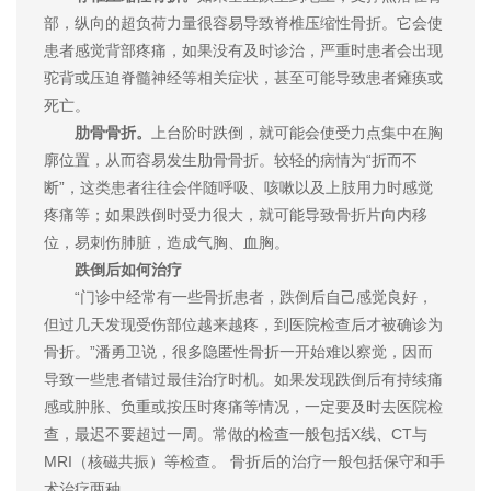
部，纵向的超负荷力量很容易导致脊椎压缩性骨折。它会使
患者感觉背部疼痛，如果没有及时诊治，严重时患者会出现
驼背或压迫脊髓神经等相关症状，甚至可能导致患者瘫痪或
死亡。
肋骨骨折。
上台阶时跌倒，就可能会使受力点集中在胸
廓位置，从而容易发生肋骨骨折。较轻的病情为“折而不
断”，这类患者往往会伴随呼吸、咳嗽以及上肢用力时感觉
疼痛等；如果跌倒时受力很大，就可能导致骨折片向内移
位，易刺伤肺脏，造成气胸、血胸。
跌倒后如何治疗
“门诊中经常有一些骨折患者，跌倒后自己感觉良好，
但过几天发现受伤部位越来越疼，到医院检查后才被确诊为
骨折。”潘勇卫说，很多隐匿性骨折一开始难以察觉，因而
导致一些患者错过最佳治疗时机。如果发现跌倒后有持续痛
感或肿胀、负重或按压时疼痛等情况，一定要及时去医院检
查，最迟不要超过一周。常做的检查一般包括X线、CT与
MRI（核磁共振）等检查。 骨折后的治疗一般包括保守和手
术治疗两种。