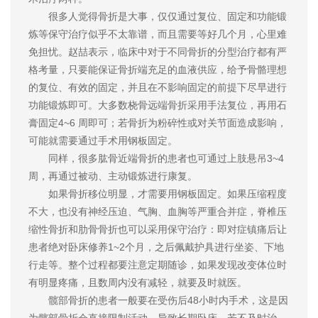
很多人觉得骨折是大事，仅仅通过复位、固定和功能锻
炼等保守治疗似乎不太靠谱，而且需要等好几个月，心里难
免担忧。赵喆表示，临床中对于不同骨折的分型治疗都有严
格考量，只要能保证骨折端充足的血液供应，给予骨骼理想
的复位、有效的固定，并且在不影响固定的前提下尽早进行
功能锻炼即可。大多数桡骨远端骨折采用手法复位，再用石
膏固定4~6 周即可；若骨折为粉碎性或对关节面造成影响，
可能就需要通过手术用钢板固定。
同样，很多肱骨近端骨折的患者也可通过上肢悬吊3~4
周，再通过被动、主动锻炼进行康复。
如果骨折移位明显，才需要用钢板固定。如果压缩程度
不大，也没有神经压迫、气胸、血胸等严重合并症，脊椎压
缩性骨折和肋骨骨折也可以采用保守治疗：即对症镇痛后让
患者绝对卧床修养1~2个月，之后佩戴护具进行坐姿、下地
行走等。整个过程都要注意定期随诊，如果发现改变体位时
有明显疼痛，且数周内没有减轻，就要及时就医。
髋部骨折的患者一般要在受伤后48小时内手术，这是因
为髋部骨折会直接限制活动，导致长期卧床。若不及时治