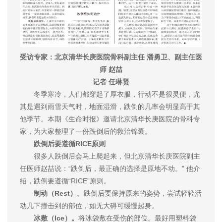
受访专家：北京清华长庚医院骨科副主任 潘勇卫、副主任医
师 赵喆
记者 任琳贤
冬季寒冷，人们都穿起了厚衣服，行动不是很灵便，尤
其是遇到雨雪天气时，地面湿滑，跌倒的几率会明显高于其
他季节。本期《生命时报》邀请北京清华长庚医院的骨科专
家，为大家整理了一份跌倒后的救治锦囊。
跌倒后要遵循RICE原则
很多人跌倒后会马上爬起来，但北京清华长庚医院副主
任医师赵喆说：“跌倒后，最正确的选择是原地不动。” 他介
绍，跌倒要遵循“RICE”原则。
制动（Rest）。
跌倒后要保持原来的姿势，尝试轻轻活
动几下撞击到的部位，如无大碍可缓慢起身。
冰敷（Ice）。
将冰袋敷在受伤的部位。最好用塑料袋