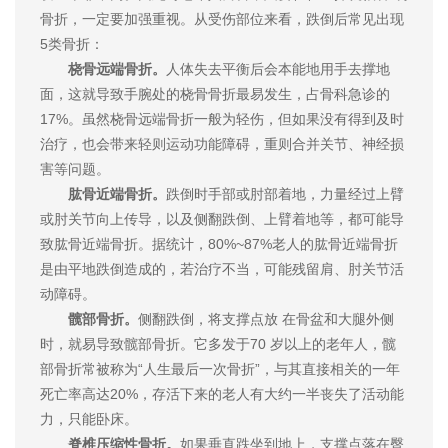
骨折，一定要加强重视。从受伤部位来看，跌倒后常见出现
5类骨折：
桡骨远端骨折。
人体失去平衡后会本能地用手去撑地
面，这就导致手腕处的桡骨骨折最易发生，占骨科急诊的
17%。虽然桡骨远端骨折一般为轻伤，但如果没有得到及时
治疗，也会带来轻则运动功能障碍，重则合并关节、神经损
害等问题。
肱骨近端骨折。
跌倒时手部或肘部着地，力量经过上臂
或肘关节向上传导，以及侧翻跌倒、上臂着地等，都可能导
致肱骨近端骨折。据统计，80%~87%老人的肱骨近端骨折
是由平地跌倒造成的，若治疗不当，可能残留肩、肘关节活
动障碍。
髋部骨折。
侧翻跌倒，将支撑点放 在骨盆和大腿外侧
时，就易导致髋部骨折。它多发于70 岁以上的老年人，髋
部骨折常被称为“人生最后一次骨折”，与其直接相关的一年
死亡率高达20%，存活下来的老人有大约一半丧失了活动能
力，只能卧床。
脊椎压缩性骨折。
如果垂直跌坐到地上，支撑点落在臀