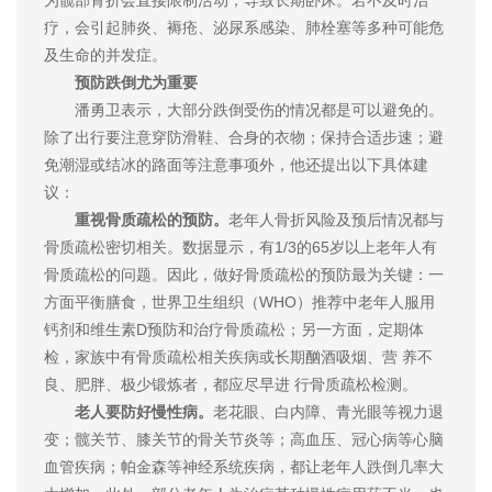
疗，会引起肺炎、褥疮、泌尿系感染、肺栓塞等多种可能危
及生命的并发症。
预防跌倒尤为重要
潘勇卫表示，大部分跌倒受伤的情况都是可以避免的。
除了出行要注意穿防滑鞋、合身的衣物；保持合适步速；避
免潮湿或结冰的路面等注意事项外，他还提出以下具体建
议：
重视骨质疏松的预防。
老年人骨折风险及预后情况都与
骨质疏松密切相关。数据显示，有1/3的65岁以上老年人有
骨质疏松的问题。因此，做好骨质疏松的预防最为关键：一
方面平衡膳食，世界卫生组织（WHO）推荐中老年人服用
钙剂和维生素D预防和治疗骨质疏松；另一方面，定期体
检，家族中有骨质疏松相关疾病或长期酗酒吸烟、营 养不
良、肥胖、极少锻炼者，都应尽早进 行骨质疏松检测。
老人要防好慢性病。
老花眼、白内障、青光眼等视力退
变；髋关节、膝关节的骨关节炎等；高血压、冠心病等心脑
血管疾病；帕金森等神经系统疾病，都让老年人跌倒几率大