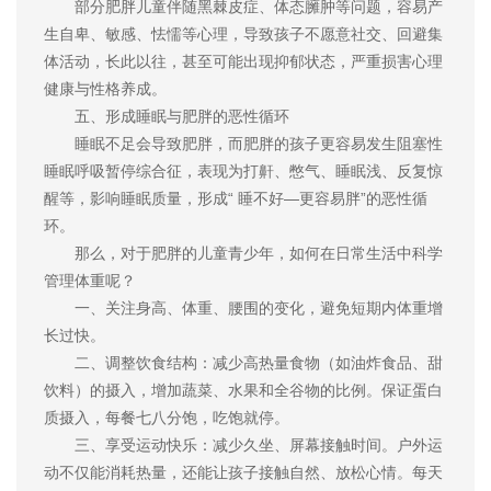
部分肥胖儿童伴随黑棘皮症、体态臃肿等问题，容易产
生自卑、敏感、怯懦等心理，导致孩子不愿意社交、回避集
体活动，长此以往，甚至可能出现抑郁状态，严重损害心理
健康与性格养成。
五、形成睡眠与肥胖的恶性循环
睡眠不足会导致肥胖，而肥胖的孩子更容易发生阻塞性
睡眠呼吸暂停综合征，表现为打鼾、憋气、睡眠浅、反复惊
醒等，影响睡眠质量，形成“ 睡不好—更容易胖”的恶性循
环。
那么，对于肥胖的儿童青少年，如何在日常生活中科学
管理体重呢？
一、关注身高、体重、腰围的变化，避免短期内体重增
长过快。
二、调整饮食结构：减少高热量食物（如油炸食品、甜
饮料）的摄入，增加蔬菜、水果和全谷物的比例。保证蛋白
质摄入，每餐七八分饱，吃饱就停。
三、享受运动快乐：减少久坐、屏幕接触时间。户外运
动不仅能消耗热量，还能让孩子接触自然、放松心情。每天