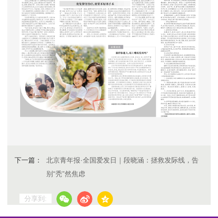
下一篇：
北京青年报·全国爱发日｜段晓涵：拯救发际线，告
别“秃”然焦虑
分享到: