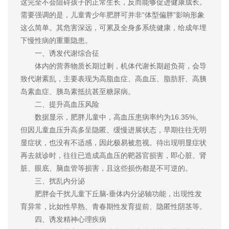
这完全不会阻碍孩子的正常生长，反而能够促进健康成长。
需要强调的是，儿童青少年肥胖可并非“体型偏胖”影响形象
这么简单。其危害深远，可累及全身多系统健康，给成年埋
下慢性病的重重隐患。
一、诱发代谢综合征
体内的营养物质长期过剩，机体代谢长期超负荷，会导
致代谢紊乱，主要表现为高脂血症、高血压、脂肪肝、高胰
岛素血症、胰岛素抵抗甚至糖尿病。
二、提升高血压风险
数据显示，肥胖儿童中，高血压患病率约为16.35%。
但因儿童血压升高多呈隐匿、缓慢进展状态，早期往往无明
显症状，也没有不适感，因此极易被忽视。待出现明显症状
再去就诊时，往往已造成高血压的靶器官损害，即心脏、肾
脏、眼底、脑血管等损害，且这些损伤都是不可逆的。
三、扰乱内分泌
肥胖会干扰儿童下丘脑-垂体内分泌轴功能，出现性发
育异常，比如性早熟、青春期性发育提前、隐匿性阴茎等。
四、诱发精神心理疾病