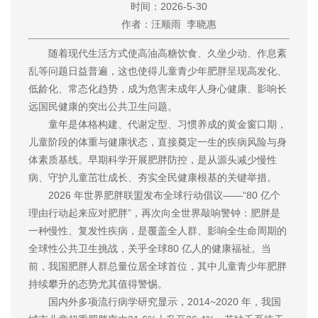
时间：2026-5-30
作者：汪顺雨 李晓惠
随着现代生活方式使高油高糖饮食、久坐少动、作息紊
乱等问题日益普遍，这也使得儿童青少年肥胖呈现高发化、
低龄化、常态化趋势，成为危害未成年人身心健康、影响长
远国民健康的突出公共卫生问题。
童年是体格构建、代谢定型、习惯养成的黄金窗口期，
儿童阶段的体重与健康状态，直接奠定一生的疾病风险与身
体素质基线。早期科学开展肥胖防控，是从源头减少慢性
病、守护儿童茁壮成长、夯实全民健康根基的关键举措。
2026 年世界肥胖联盟发布全球行动倡议——“80 亿个
理由行动起来应对肥胖”，再次向全世界敲响警钟：肥胖是
一种慢性、复发性疾病，是覆盖全人群、影响全生命周期的
全球性公共卫生挑战，关乎全球80 亿人的健康福祉。当
前，我国肥胖人群总量位居全球首位，其中儿童青少年肥胖
持续攀升的态势尤其值得警惕。
国内外多项流行病学研究显示，2014~2020 年，我国