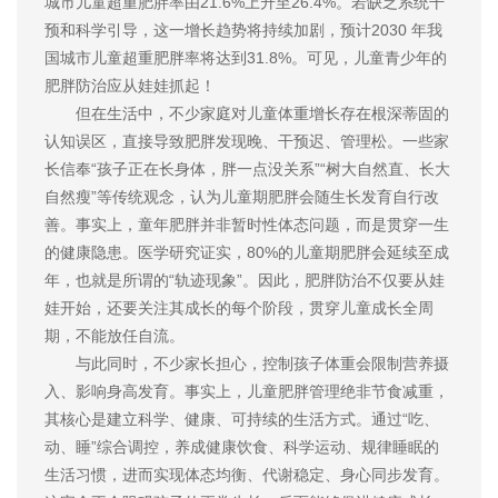
城市儿童超重肥胖率由21.6%上升至26.4%。若缺乏系统干
预和科学引导，这一增长趋势将持续加剧，预计2030 年我
国城市儿童超重肥胖率将达到31.8%。可见，儿童青少年的
肥胖防治应从娃娃抓起！
但在生活中，不少家庭对儿童体重增长存在根深蒂固的
认知误区，直接导致肥胖发现晚、干预迟、管理松。一些家
长信奉“孩子正在长身体，胖一点没关系”“树大自然直、长大
自然瘦”等传统观念，认为儿童期肥胖会随生长发育自行改
善。事实上，童年肥胖并非暂时性体态问题，而是贯穿一生
的健康隐患。医学研究证实，80%的儿童期肥胖会延续至成
年，也就是所谓的“轨迹现象”。因此，肥胖防治不仅要从娃
娃开始，还要关注其成长的每个阶段，贯穿儿童成长全周
期，不能放任自流。
与此同时，不少家长担心，控制孩子体重会限制营养摄
入、影响身高发育。事实上，儿童肥胖管理绝非节食减重，
其核心是建立科学、健康、可持续的生活方式。通过“吃、
动、睡”综合调控，养成健康饮食、科学运动、规律睡眠的
生活习惯，进而实现体态均衡、代谢稳定、身心同步发育。