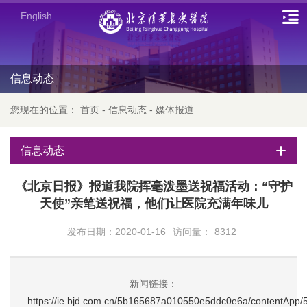
English
信息动态
您现在的位置：
首页
-
信息动态
-
媒体报道
信息动态
《北京日报》报道我院挥毫泼墨送祝福活动：“守护
天使”亲笔送祝福，他们让医院充满年味儿
发布日期：2020-01-16
访问量：
8312
新闻链接：
https://ie.bjd.com.cn/5b165687a010550e5ddc0e6a/contentA