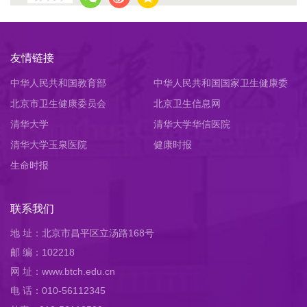
友情链接
中华人民共和国教育部
中华人民共和国国家卫生健康委
北京市卫生健康委员会
员会
北京卫生信息网
清华大学
清华大学华信医院
清华大学玉泉医院
健康时报
生命时报
联系我们
地 址：北京市昌平区立汤路168号
邮 编：102218
网 址：www.btch.edu.cn
电 话：010-56112345