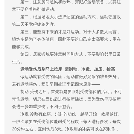
第一，注意房间通风和散热，穿戴好运动装备，尤其注
意不要穿着拖鞋做运动。
第二，根据场地大小选择适宜的运动方式，运动强度以
第二天不觉得疲惫为宜。
第三，能坚持下来的才是好运动。对于大多数人而言，
锻炼多是为了身体健康，因此不要给自己定太高要求，重在
能够完成。
第四，居家锻炼要注意时间和方式，不要影响邻里日常
生活。
运动受伤后别马上按摩 需制动、冷敷、加压、抬高
做运动就有受伤的风险，运动前做好足够的准备热身，
若有运动损伤，受伤早期处理牢记四大原则——
制动 受伤之后，首先就是要限制受伤部位的活动，不可
带伤运动。切忌在受伤后进行按摩揉搓，因为受伤早期按摩
会进一步加重损伤，不利于愈合。
冷敷 冷敷有止痛、消肿的功效，越早开始，效果越好。
一般冷敷要在受伤部位能耐受的程度下每天进行多次，每次
20分钟左右，直到伤后3天。冷敷用的冰袋可以在家制作，