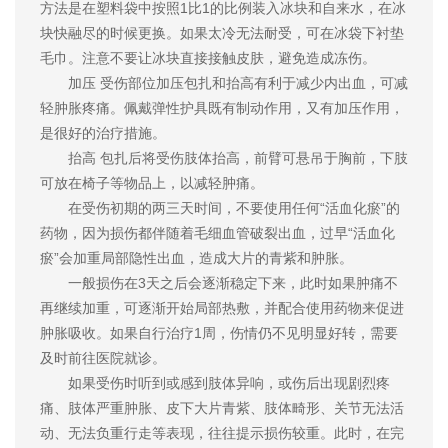
方法是在塑料袋中按照1比1的比例装入冰块和自来水，在冰
块快融尽的时候更换。如果太冷无法耐受，可在冰袋下衬垫
毛巾。注意不要让冰块直接接触皮肤，避免造成冻伤。
加压 受伤部位加压包扎和抬高有利于减少内出血，可减
轻肿胀疼痛。佩戴弹性护具既有制动作用，又有加压作用，
是很好的治疗措施。
抬高 包扎后将受伤肢体抬高，前臂可悬吊于胸前，下肢
可放在椅子等物品上，以减轻肿痛。
在受伤初期的两三天时间，不要使用任何“活血化瘀”的
药物，因为损伤都伴随着毛细血管破裂出血，过早“活血化
瘀”会加重局部隐性出血，造成大片的青紫和肿胀。
一般损伤在3天之后会逐渐稳定下来，此时如果肿痛不
再继续加重，可逐渐开始局部热敷，并配合使用药物来促进
肿胀吸收。如果自行治疗1周，伤情仍不见明显好转，需要
及时前往医院就诊。
如果受伤时听到或感到肢体异响，或伤后出现剧烈疼
痛、肢体严重肿胀、皮下大片青紫、肢体畸形、关节无法活
动、无法负重行走等表现，往往提示损伤较重。此时，在完