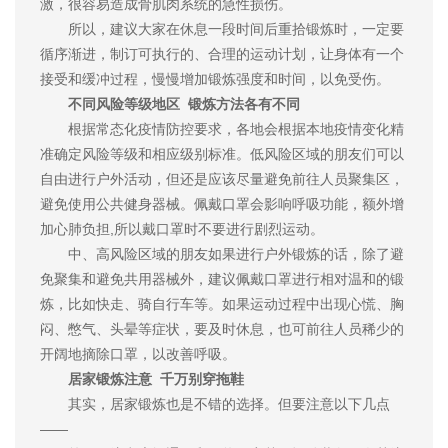
激，很容易造成骨肌肉系统的急性损伤。
所以，建议大家在休息一段时间后重拾锻炼时，一定要
循序渐进，制订可执行的、合理的运动计划，让身体有一个
接受和缓冲过程，慢慢增加锻炼强度和时间，以免受伤。
不同风险等级地区 锻炼方法各有不同
根据常态化疫情防控要求，各地会根据本地疫情变化精
准确定风险等级和相应级别标准。低风险区域的朋友们可以
自由进行户外活动，但还是应该尽量避免前往人员聚集区，
避免使用公共健身器械。佩戴口罩会影响呼吸功能，额外增
加心肺负担,所以戴口罩时不要进行剧烈运动。
中、高风险区域的朋友如果进行户外锻炼的话，除了避
免聚集和避免共用器械外，建议佩戴口罩进行相对温和的锻
炼，比如快走、骑自行车等。如果运动过程中出现心慌、胸
闷、憋气、头晕等症状，要及时休息，也可前往人员稀少的
开阔地摘除口罩，以改善呼吸。
居家锻炼注意 千万别穿拖鞋
其实，居家锻炼也是不错的选择。但要注意以下几点
——