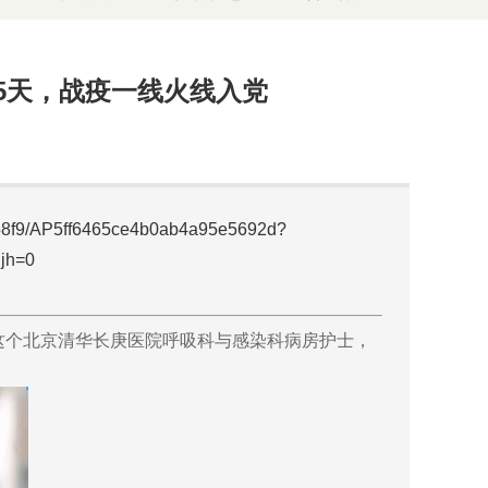
5天，战疫一线火线入党
558f9/AP5ff6465ce4b0ab4a95e5692d?
jh=0
这个北京清华长庚医院呼吸科与感染科病房护士，