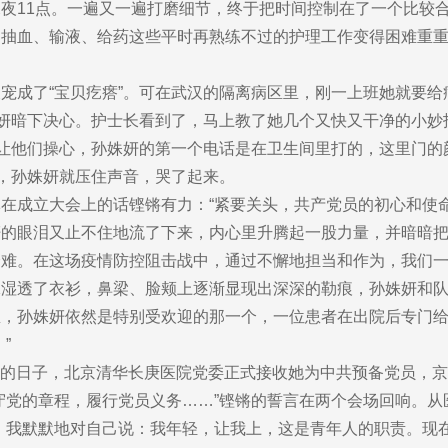
夜11点。一遍又一遍打磨细节，终于把时间控制在了一个比较合
血、输液、给药这些平时再熟练不过的护理工作变得困难重重
成了“宝贝疙瘩”。可在武汉的隔离病区里，刚一上班她就要给
姝妍暗下决心。护士长看到了，马上教了她几个又快又干净的小妙
让他们操心，孙姝妍的第一个电话是在卫生间里打的，这里门的
机，孙姝妍就压住声音，哭了起来。
立大会上的话铿锵有力：“紧要关头，共产党员的初心和使命，
的眼泪又止不住地流了下来，内心里升腾起一股力量，并暗暗把这
难。在这场疫情防控阻击战中，通过不懈地担当和作为，我们一
透了衣衫，鼻梁、脸颊上逐渐显现出深深的勒痕，孙姝妍和队
里，孙姝妍依然是特别受欢迎的那一个，一位患者在出院后专门
”
忘的日子，北京清华长庚医院党委正式接收她为中共预备党员，
守党的章程，履行党员义务……”铿锵的誓言在两个会场回响。
，我默默地对自己说：我年轻，让我上，这是青年人的职责。现