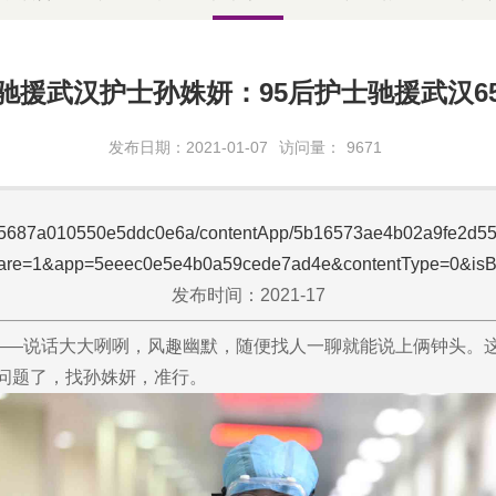
驰援武汉护士孙姝妍：95后护士驰援武汉6
发布日期：2021-01-07
访问量：
9671
5b165687a010550e5ddc0e6a/contentApp/5b16573ae4b02a9fe2d
hare=1&app=5eeec0e5e4b0a59cede7ad4e&contentType=0&isB
发布时间：2021-17
——说话大大咧咧，风趣幽默，随便找人一聊就能说上俩钟头。
绪问题了，找孙姝妍，准行。