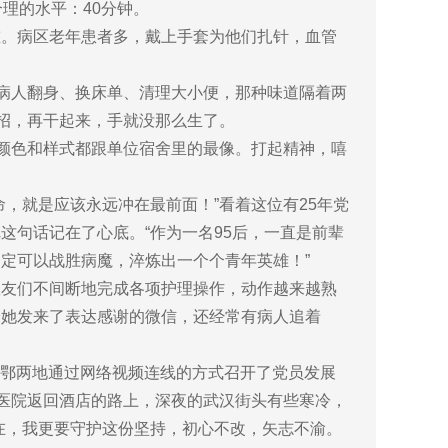
理的水平：40分钟。
。病区老年患者多，戴上手套为他们扎针，血管
病人翻身、换床单、清理大小便，那种味道隔着两
招，再干起来，手就没那么生了。
颜色和样式都跟单位宿舍里的最像。打起精神，嘻
就是应该永远冲在最前面！”看着这位有25年党
句话记在了心底。“作为一名95后，一直是前辈
定可以战胜病魔，淬炼出一个个青年英雄！”
友们不间断地完成各项护理操作，动作越来越熟
给她发来了表达感谢的微信，还经常有病人追着
京鄂两地通过网络视频连线的方式召开了党员发展
从医院返回酒店的路上，深夜的武汉街头有些寒冷，
在，我更要守护这份坚持，初心不改，矢志不渝。