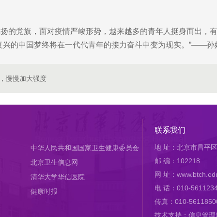
的党旗，面对疫情严峻形势，越来越多的青年人挺身而出，有
复兴的中国梦终将在一代代青年的接力奋斗中变为现实。”——孙
，慢慢加大强度
联系我们
地 址：北京市昌平区
中华人民共和国国家卫生健康委员会
邮 编：102218
北京卫生信息网
网 址：www.btch.edu
清华大学华信医院
电 话：010-561123
健康时报
传真：010-5611850
技术支持：信息管理