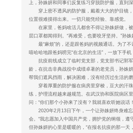
上，孙姝妍和同事们反复练习穿脱防护服，直到深
穿上密不透风的防护服，戴着大大的护目镜，抽
位置很难摸得出来。一切只能凭经验、靠感觉。
在家里，爸妈啥活儿都舍不得让孙姝妍做，被宠
层口罩都闻得到。“再难受，也要咬牙坚持。”孙
最“麻烦”的，还是跟爸妈的视频通话。为了不
嘻哈哈地跟爸妈唠完“在北京的生活”，一放下手
抗疫前线成立了临时党支部，党支部书记郭军在成
龄，在抗击非典战役中成绩卓著的老党员，孙姝妍
帮我们遮风挡雨，解决困难，没有经历过生活的磨
穿着厚重的防护服在病房里穿梭，豆大的汗珠湿
练，护理流程越来越规范。在武汉协和医院病区
问：“你们那个小孙来了没有？我就喜欢听她说话！
2020年2月13日下午，一个让孙姝妍终身难
会。“我志愿加入中国共产党，拥护党的纲领，遵
但孙姝妍的心里是暖暖的，“在报名抗疫的那一天