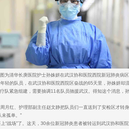
图为清华长庚医院护士孙姝妍在武汉协和医院西院新冠肺炎病区
轻的队员，在武汉协和医院西院区奋战的65天里，孙姝妍却
医疗队紧急组建，需要抽调11名队员驰援武汉。得知这个消息，
月红、护理部副主任赵文静把队员们一直送到了安检区才转身
未孤单。”
“战场”了。这天，30余位新冠肺炎患者被转运到武汉协和医院