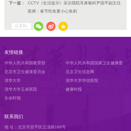
下一篇：
CCTV《生活提示》采访我院耳鼻喉科尹国平副主任
医师：春节吃鱼要小心鱼刺
分享到:
友情链接
中华人民共和国教育部
中华人民共和国国家卫生健康委
北京市卫生健康委员会
员会
北京卫生信息网
清华大学
清华大学华信医院
清华大学玉泉医院
健康时报
生命时报
联系我们
地 址：北京市昌平区立汤路168号