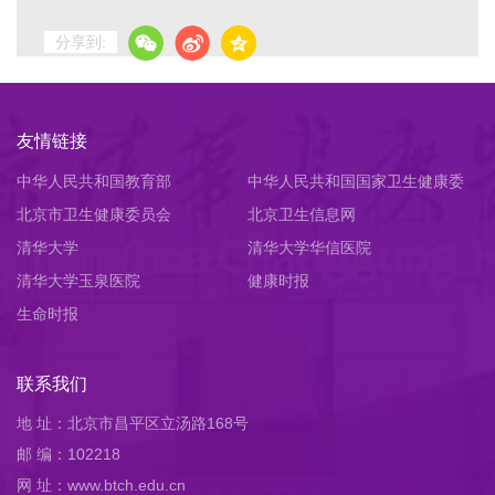
分享到:
友情链接
中华人民共和国教育部
中华人民共和国国家卫生健康委
北京市卫生健康委员会
员会
北京卫生信息网
清华大学
清华大学华信医院
清华大学玉泉医院
健康时报
生命时报
联系我们
地 址：北京市昌平区立汤路168号
邮 编：102218
网 址：www.btch.edu.cn