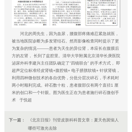
河北的周先生，因为血尿，腰腹部疼痛难忍紧急就医，
被当地医院诊断为多发肾结石。然而影像检查同时提示了更
为复杂的情况———患者为天生的异位肾，本应长在腹膜后
方的左肾， 长到了盆腔里。清华大学附属北京清华长庚医院
泌尿外科李建兴主任团队确定了“四镜联合” 的手术方式， 即
超声定位标准经皮肾镜+腹腔镜+ 电子膀胱软镜+ 针状肾镜，
利用四种微创技术的各自优势，分批分层次碎石，手术耗时
两小时顺利完成。碎石数十粒，患者腹部仅有两个直径1 厘
米的创口和一个针眼。图为医生正在为患者施行碎石微创手
术 于悦超
下一篇：
《北京日报》刊登皮肤科科普文章：夏天色斑恼人
哪些可激光去除