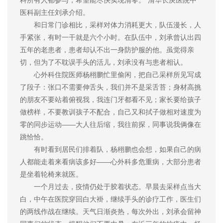
科所有人都参与，希望能尽快实现清零。”清华长庚医院中
医科副主任刘承介绍。
和日常门诊相比，采样对体力消耗更大，队伍漫长，人
手紧张，有时一干就是六个小时。在队伍中，刘承曾认出四
五年的老患者，患者却认不出一身防护服的他。虽觉得亲
切，但为了不耽误手头的活儿，刘承没有与患者相认。
心外科住院医师杨栩鹏忙里偷闲，把自己采样所见写成
了段子：张口不需要伸舌头，我们并不是采舌苔；身材高挑
的朋友不要站着俯视我，我连门牙都看不见；家长要给孩子
做榜样，不要教训孩子不配合，自己又和拭子做相对速度为
零的同步运动——大人往后缩，我往前探，同事说我俩像在
跳恰恰。
有时看到居民们排着队，杨栩鹏也会想，如果自己的病
人都能走着来看病该多好——心外科多危重病，大部分患者
是坐着轮椅来就医。
一个月过去，疫情仍处于胶着状态。早晨去采样点当大
白，中午在医院穿回白大褂，继续手头的诊疗工作，医生们
的两线作战在继续。天气日渐炎热，每次外出，刘承会留神