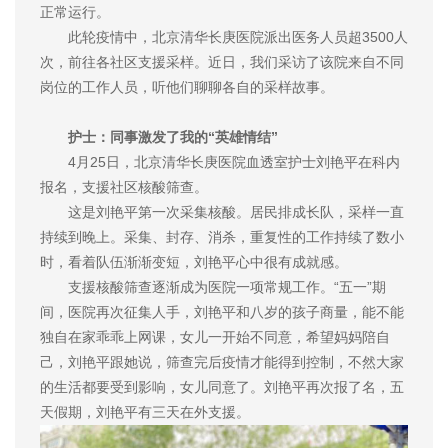
正常运行。
此轮疫情中，北京清华长庚医院派出医务人员超3500人
次，前往各社区支援采样。近日，我们采访了该院来自不同
岗位的工作人员，听他们聊聊各自的采样故事。
护士：同事激发了我的“英雄情结”
4月25日，北京清华长庚医院血透室护士刘艳平在科内
报名，支援社区核酸筛查。
这是刘艳平第一次采集核酸。居民排成长队，采样一直
持续到晚上。采集、封存、消杀，重复性的工作持续了数小
时，看着队伍渐渐变短，刘艳平心中很有成就感。
支援核酸筛查逐渐成为医院一项常规工作。“五一”期
间，医院再次征集人手，刘艳平和八岁的孩子商量，能不能
独自在家乖乖上网课，女儿一开始不同意，希望妈妈陪自
己，刘艳平跟她说，筛查完后疫情才能得到控制，不然大家
的生活都要受到影响，女儿同意了。刘艳平再次报了名，五
天假期，刘艳平有三天在外支援。