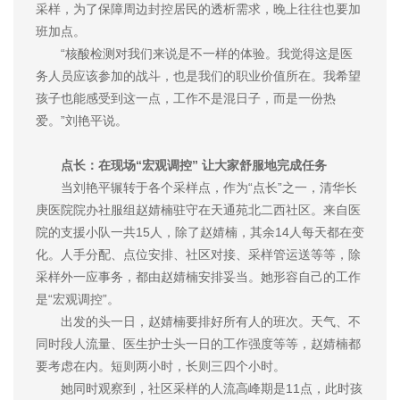
采样，为了保障周边封控居民的透析需求，晚上往往也要加
班加点。
“核酸检测对我们来说是不一样的体验。我觉得这是医
务人员应该参加的战斗，也是我们的职业价值所在。我希望
孩子也能感受到这一点，工作不是混日子，而是一份热
爱。”刘艳平说。
点长：在现场“宏观调控” 让大家舒服地完成任务
当刘艳平辗转于各个采样点，作为“点长”之一，清华长
庚医院院办社服组赵婧楠驻守在天通苑北二西社区。来自医
院的支援小队一共15人，除了赵婧楠，其余14人每天都在变
化。人手分配、点位安排、社区对接、采样管运送等等，除
采样外一应事务，都由赵婧楠安排妥当。她形容自己的工作
是“宏观调控”。
出发的头一日，赵婧楠要排好所有人的班次。天气、不
同时段人流量、医生护士头一日的工作强度等等，赵婧楠都
要考虑在内。短则两小时，长则三四个小时。
她同时观察到，社区采样的人流高峰期是11点，此时孩