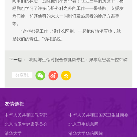
同事们的状态，提醒他们不要中暑；在近三年的抗疫中，杨
栩鹏也学习了许多心脏外科之外的工作——采核酸、支援发
热门诊、和其他科的大夫一同制订发热患者的诊疗方案等
等。
“这些都是工作，没什么区别。一起把疫情消灭掉，就
是我们的责任。”杨栩鹏说。
下一篇：
我院与生命时报合作健康专栏：尿毒症患者严控钾磷
分享到:
友情链接
中华人民共和国教育部
中华人民共和国国家卫生健康委
北京市卫生健康委员会
员会
北京卫生信息网
清华大学
清华大学华信医院