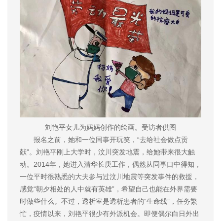
刘艳平女儿为妈妈创作的绘画。受访者供图
报名之前，她和一位同事开玩笑，“去给社会做点贡
献”。刘艳平刚上大学时，汶川突发地震，给她带来很大触
动。2014年，她进入清华长庚工作，偶然从同事口中得知，
一位平时很熟悉的大夫参与过汶川地震等突发事件的救援，
感觉“朝夕相处的人中就有英雄”，希望自己也能在外界需要
时做些什么。不过，透析室是透析患者的“生命线”，任务繁
忙，疫情以来，刘艳平很少有外派机会。即便偶尔白日外出