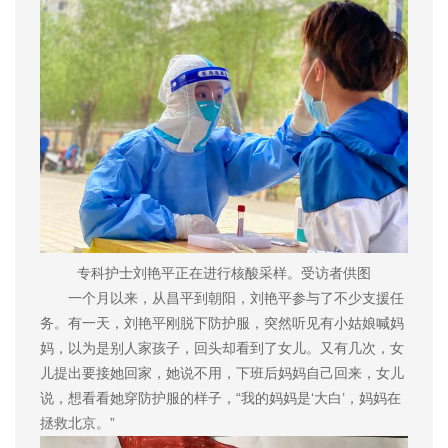
专科护士刘艳平正在进行核酸采样。受访者供图
一个月以来，从昌平到朝阳，刘艳平参与了不少支援任
务。有一天，刘艳平刚脱下防护服，突然听见有小姑娘喊妈
妈，以为是别人家孩子，回头却看到了女儿。又有几次，女
儿提出要接她回家，她说不用，下班后妈妈自己回来，女儿
说，想看看她穿防护服的样子，“我的妈妈是‘大白’，妈妈在
拯救北京。”