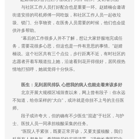
与社区工作人员打好配合也是重要一环。赵婧楠会邀请
街道安排的司机师傅一同吃饭，和社区工作人员一起收垃
圾、锁门、分享物资，在医务人员需要的时候，他们也会提
供许多帮助。
“幕后的工作很多人并不了解，想让大家舒服地完成任
务，需要花很多心思，但这也是一件有意思的事情。”赵婧
楠说。这个社区共有三个点位，步行距离不近，有时社区的
志愿者开着车顺道拉上她，沿途看到花开得很好，居民很热
情地打招呼，她就觉得十分快乐。
医生：见到居民排队 心想我的病人也能走着来该多好
北京开展大规模区域筛查以来，网上曾有段子：你永远
不知道，给你采样的“大白”，或许就是你挂不上号的主任医
师。
段子或许夸大，但的确有不少医生“混迹”于社区，与护
士、医技人员一同承担核酸采集的任务。
“医院人手紧张，既要正常开诊，又要支援核酸，我们