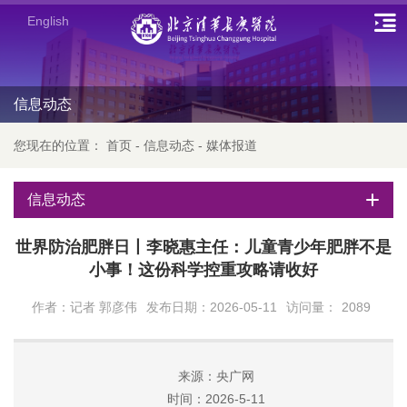
English
信息动态
您现在的位置：
首页
-
信息动态
-
媒体报道
信息动态
世界防治肥胖日丨李晓惠主任：儿童青少年肥胖不是
小事！这份科学控重攻略请收好
作者：记者 郭彦伟
发布日期：2026-05-11
访问量：
2089
来源：央广网
时间：2026-5-11