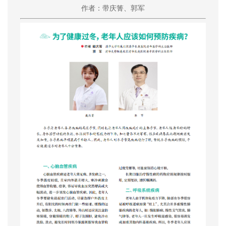
作者：带庆箐、郭军