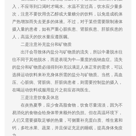
入，不应等到口渴时才喝水。水温不宜过高，饮水应少量多
次，注意不要饮用含乙醇或大量糖分的饮料，以免造成机体
产热增加而失去更多的体液。不过，对于某些需要限制液体
摄入量的患者，如有严重心脏疾患、肾脏疾患、肝脏疾患的
人，高温天的饮水量应遵医嘱。
二是注意补充盐分和矿物质
出汗会导致体内盐分与矿物质的流失，所以中暑脱水往
往不同于其他脱水，而是表现为中—重度的低钠血症。流失
的盐分和矿物质必须得到补充以满足人体正常的需求，可以
选择运动饮料来补充身体所需的盐分与矿物质。当然，高血
压、心脏病、肾脏病、肝脏病患者，则需要控制盐的摄入，
在喝运动饮料或服用盐片之前应咨询医生。
三是注意饮食及休息
在炎热夏季，应少食高脂食物，饮食尽量清淡，因为不
易消化的食物会给身体带来额外的负担。但在高温环境下，
人们又需要摄取足够的热量，可侧重补充蛋白质、维生素和
钙，多吃水果、蔬菜，并且保证充足的睡眠，提高身体免疫
力。