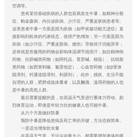
空调等。
患有某些基础疾病的人群也容易发生中暑，如精神分裂
症、帕金森病、内分泌疾病、少汗症、严重皮肤病患者等。
这类患者中暑一方面是因为疾病（如甲状腺功能亢进症）直
接影响到机体的代谢状态，使得产热增加；另一方面是因为
疾病（如少汗症、严重皮肤病、烧伤）导致排汗功能异常；
还有就是所服用的药物会影响体温调节或排汗，如抗精神病
药物、抗胆碱类药物（如阿托品、莨菪碱、颠茄）、抗组胺
类药物（如西替利嗪、氯雷他定）、心血管药物（如β受体
阻滞剂、钙通道阻滞剂、利尿剂）。此外，残疾、生活不能
自理的人群，肥胖或低体重者，以及酗酒、滥用药物的人也
是中暑的高危人群。
最后需要提醒的是，在高温天气里进行重体力劳动、剧
烈体育运动，即便是年轻力壮的健康人也可能中暑。
从六个方面做好防暑
预防中暑是降低患病及死亡率的关键，方法也很简单。
一是适当增加饮水量
在高温天气里，无论运动量大小，都需要增加液体的摄