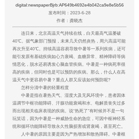
digital:newspaperBjrb:AP649b4692e4b042ca9e8e5b56
发布时间：2023-6-28
作者：龚晓杰
连日来，北京高温天气持续在线，白天最高气温屡破
40℃。据气象部门预报，未来几天仍然炎热，周六高温可能
再次升至40℃。持续高温容易导致中暑等一系列疾病，还可
能引发原有基础疾病如心力衰竭、血糖异常、精神障碍等病
情恶化，脱水还易诱发心脑血管疾病。中暑是一种病死率很
高的疾病，但同时也是可以预防的疾病。那么，什么人在高
温天气中更容易中暑？重点人群又应该如何预防呢?
怎样分清中暑的轻重程度
中暑是指在暑热天气、湿度大及无风环境中，患者因体
温调节中枢功能障碍、汗腺功能衰竭和水、电解质丧失过多
而出现相关临床表现的疾病。说“热死了”有时候并不是一句
玩笑话，因为中暑是一种威胁生命的急症，可因中枢神经系
统和循环功能障碍导致永久性脑损害或肾衰竭，甚至死亡。
人中暑的原因主要是因为产热增加和散热障碍。中暑根