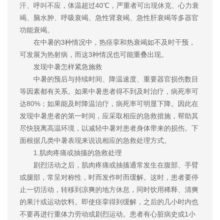
汗、呼叫不应，体温超过40℃，严重者可出现休克、心力衰
竭、脑水肿、呼吸衰竭、急性肾衰竭、急性肝衰竭等多器官
功能衰竭。
在中暑的3种情况中，热痉挛和热衰竭如不及时干预，
可发展为热射病，而这3种情况也可能重叠出现。
发现中暑怎样紧急施救
中暑的预后与持续时间、降温速度、重要器官损伤数目
等因素都有关系。如果中暑患者得不到及时治疗，病死率可
达80%；如果能及时降温治疗，病死率可明显下降。因此在
发现中暑患者的第一时间，应采取相应的急救措施，帮助其
尽快脱离高温环境，以减轻中暑对患者身体带来的损伤。下
面根据几类中暑表现来说说相应的急救处理方式。
1.肌肉疼痛或抽搐的急救处理
剧烈活动之后，肌肉疼痛或抽搐通常发生在腹部、手臂
或腿部，常呈对称性，时而发作时而缓解。这时，患者要停
止一切活动，转移到凉爽的地方休息，同时饮用稀释、清爽
的果汁或运动饮料。即使痉挛得到缓解，之后的几小时内也
不要再进行重体力劳动或剧烈运动。患者有心脏病史或1小