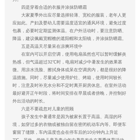
四是穿着合适的衣服并涂抹防晒霜
大家夏季外出应尽量选择轻薄、宽松的服装，老年人更
应如此。产妇及婴幼儿需要温度适宜的通风环境，避免过度
包裹，必要时定期监测体温。在户外活动时，要注意防晒、
降温，建议佩戴宽帽檐的遮阳帽和太阳镜，并涂抹防晒霜。
五是高温天尽量呆在凉爽环境中
在室内可以开启空调，使用电扇虽然也可以暂时缓解炎
热感，但气温超过32℃时，电扇对减少中暑发生的效果甚
微。用凉水洗脸、擦拭身体或呆在空调房内，都是很好的降
温措施。同时，尽量减少使用炉灶、烤箱，使用时间较长
时，注意及时补充水分和不定时离开厨房休息。在室外活动
最好避开正午时段，将时间安排在早晨或者傍晚，并控制好
外出活动的时长。
六是不要疏忽对儿童的照顾
孩子发生中暑通常是因为被家长置于高温、高湿的环
境，如穿过多的衣物或被独自留在密闭机动车内等。即便车
窗留了缝隙，车内温度也会在停车后的10分钟内上升近