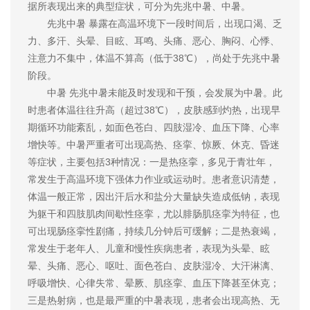
据所表现出来的典型症状，可分为先兆中暑、中暑。
先兆中暑 暴露在高温环境下一段时间后，出现口渴、乏
力、多汗、头晕、目眩、耳鸣、头痛、恶心、胸闷、心悸、
注意力不集中，体温不算高（低于38℃），尚处于先兆中暑
阶段。
中暑 先兆中暑未能及时发现和干预，会发展为中暑。此
时患者体温往往升高（超过38℃），皮肤感到灼热，出现早
期循环功能紊乱，如面色苍白、四肢湿冷、血压下降、心率
增快等。中暑严重者可出现高热、痉挛、惊厥、休克、昏迷
等症状，主要包括3种情况：一是热痉挛，多见于青壮年，
常发生于高温环境下强体力作业或运动时。患者意识清楚，
体温一般正常，因出汗后水和盐分大量缺失造成低钠，表现
为躯干和四肢肌肉间歇性痉挛，尤以腓肠肌痉挛为特征，也
可出现肠痉挛性剧痛，持续几分钟后可缓解；二是热衰竭，
常发生于老年人、儿童和慢性疾病患者，表现为头晕、眩
晕、头痛、恶心、呕吐、面色苍白、皮肤湿冷、大汗淋漓、
呼吸增快、心律失常、晕厥、肌痉挛、血压下降甚至休克；
三是热射病，也是最严重的中暑表现，患者会出现高热、无