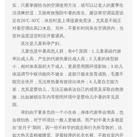
实，只要掌握恰当的空调使用方法，就可以让老人的夏季生
活清爽舒适，又能有效预防中暑的发生。建议将空调温度设
定在26℃-30℃，休息时盖上薄毯避免受凉，尤其是不能正
对着空调出风口休息。另外，不要长时间呆在空调房内，当
室外温度适宜时应开窗通风。
其次是儿童和孕产妇。
儿童也是中暑高危人群，有4个原因：1.儿童基础代谢
率比成人高，产生的代谢热量比成人高；2.儿童的体型较
小，相对体表面积大于成人，更易受周围环境影响；3.幼儿
体温调节中枢功能尚不健全，皮肤汗腺未发育成熟，毛囊不
能完全张开，无法将热量有效排出体外；4.儿童自主能力
差，尤其是婴幼儿，无法正确表达自己的感受及采取自救措
施，比如被锁在车内等密闭环境中是婴幼儿中暑的常见原
因。
孕妇由于要多负担一个小生命，身体代谢率会增高，也
会很怕热，对于环境比一般人更敏感。而产妇中暑大多都是
在“坐月子”期间，因一些不科学的观念和行为所导致的，比
如大热天盖棉被睡觉、穿着较厚的长衣长裤、不敢在室内开