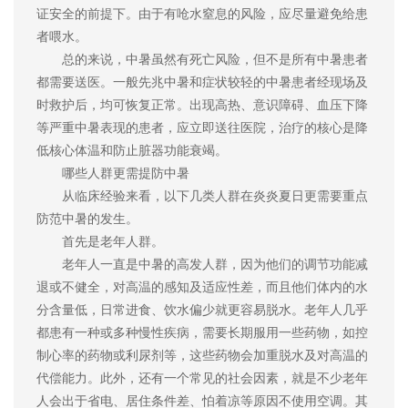
证安全的前提下。由于有呛水窒息的风险，应尽量避免给患
者喂水。
总的来说，中暑虽然有死亡风险，但不是所有中暑患者
都需要送医。一般先兆中暑和症状较轻的中暑患者经现场及
时救护后，均可恢复正常。出现高热、意识障碍、血压下降
等严重中暑表现的患者，应立即送往医院，治疗的核心是降
低核心体温和防止脏器功能衰竭。
哪些人群更需提防中暑
从临床经验来看，以下几类人群在炎炎夏日更需要重点
防范中暑的发生。
首先是老年人群。
老年人一直是中暑的高发人群，因为他们的调节功能减
退或不健全，对高温的感知及适应性差，而且他们体内的水
分含量低，日常进食、饮水偏少就更容易脱水。老年人几乎
都患有一种或多种慢性疾病，需要长期服用一些药物，如控
制心率的药物或利尿剂等，这些药物会加重脱水及对高温的
代偿能力。此外，还有一个常见的社会因素，就是不少老年
人会出于省电、居住条件差、怕着凉等原因不使用空调。其