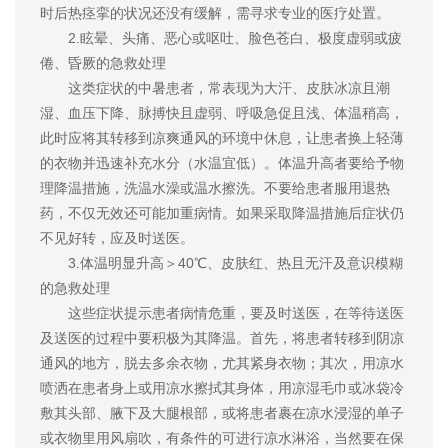
时后热痉挛的状况还没有缓解，需寻求专业的医疗处置。
2.眩晕、头痛、恶心或呕吐、脸色苍白、极度虚弱或疲
倦、昏厥的急救处理
这类症状的中暑患者，常表现为大汗、皮肤冰凉且潮
湿、血压下降、脉搏快且虚弱、呼吸急促且浅、体温稍高，
此时应将其转移到凉爽通风的环境中休息，让患者换上轻薄
的衣物并迅速补充水分（水温宜低）。体温升高者要给予物
理降温措施，洗温水澡或温水擦洗。不要给患者服用退热
药，不仅无效还可能加重病情。如果采取降温措施后症状仍
不见好转，应及时送医。
3.体温明显升高＞40℃、皮肤红、热且无汗及意识模糊
的急救处理
这些症状提示患者病情危重，要及时送医，在等待送医
及送医的过程中要积极为其降温。首先，将患者转移到阴凉
通风的地方，脱去多余衣物，尤其紧身衣物；其次，用凉水
喷洒在患者身上或用凉水擦拭其身体，用凉湿毛巾或冰袋冷
敷其头部、腋下及大腿根部，或将患者裹在凉水浸湿的单子
或衣物里用风扇吹，有条件的可进行凉水淋浴，当然要在保