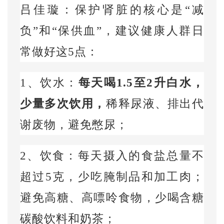
吕佳璇：保护肾脏的核心是“减
负”和“保供血”，建议健康人群日
常做好这
5
点：
1
、饮水：
每天喝
1.5
至
2
升白水，
少量多次饮用，
稀释尿液、排出代
谢废物，避免憋尿；
2
、饮食：每天摄入的食盐总量不
超过
5
克，少吃腌制品和加工肉；
避免高糖、高嘌呤食物，少喝含糖
碳酸饮料和奶茶；