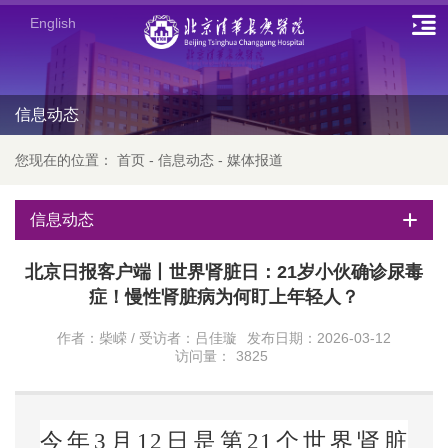
English
信息动态
您现在的位置：
首页
-
信息动态
-
媒体报道
信息动态
北京日报客户端丨世界肾脏日：21岁小伙确诊尿毒
症！慢性肾脏病为何盯上年轻人？
作者：柴嵘 / 受访者：吕佳璇
发布日期：2026-03-12
访问量：
3825
今年3
月
12
日是第21个世界肾脏