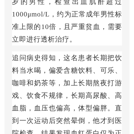
岁的男性，检查出血肌酐超过
1000
μ
mol/L，
约为正常成年男性标
准上限的10倍，且严重贫血，需要
立即进行透析治疗。
追问病史得知，这名患者长期把饮
料当水喝，偏爱含糖饮料、可乐、
咖啡和奶茶等，加上长期熬夜打游
戏、饮食不规律，长期高尿酸、高
血脂，血压也偏高，体型偏胖。直
到一次运动后突然晕倒，他才到医
院检查，结果发现血红蛋白仅为正