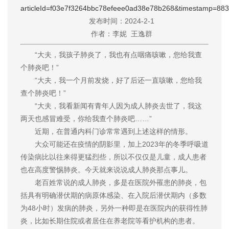
articleId=f03e7f3264bbc78efeee0ad38e78b268&timestamp=88
发布时间：2024-2-1
作者：李妮 王逸群
“大夫，我孩子肺炎了，我也有点咽痛咳嗽，您给我查
个肺炎吧！”
“大夫，我一个月前发烧，好了后还一直咳嗽，您给我
查个肺炎吧！”
“大夫，我看新闻有青年人因为成人肺炎去世了，我这
两天也感冒难受，你给我查个肺炎吧……”
近期，在普通内科门诊常常遇到上述这样的情形。
大众可能还在疫情的阴影里，加上2023年的冬季呼吸道
传染病比以往来得更猛烈些，所以不仅仅是儿童，成人患者
也在高度警惕肺炎。今天就来说说成人肺炎那点事儿。
老百姓常说的成人肺炎，多是在医院外罹患的肺炎，包
括具有明确潜伏期的病原体感染、在入院后潜伏期内（多数
为48小时）发病的肺炎，另外一种即是在医院内的获得性肺
炎，比如长期住院或者居住在养老院等看护机构的患者。