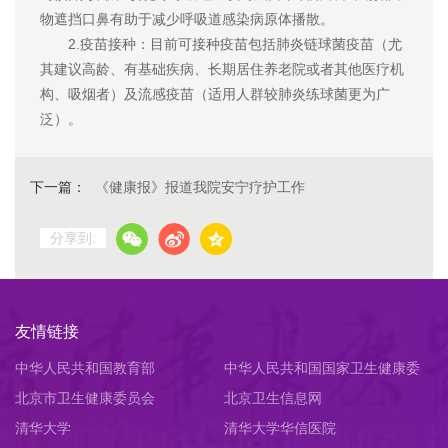
物遮挡口鼻有助于减少呼吸道感染病原体播散。
2.疫苗接种：目前可接种疫苗包括肺炎链球菌疫苗（尤
其建议高龄、有基础疾病、长期居住养老院或者其他医疗机
构、吸烟者）及流感疫苗（适用人群较肺炎练球菌更为广
泛）。
下一篇：
《健康报》报道我院安宁疗护工作
分享到:
友情链接
中华人民共和国教育部
中华人民共和国国家卫生健康委
北京市卫生健康委员会
员会
北京卫生信息网
清华大学
清华大学华信医院