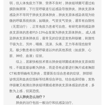
弱，但人体免疫力下降、营养不良时，肺炎链球菌可通过粘
膜防御屏障，下行至呼吸道引起感染导致肺炎。肺炎支原体
感染并不等同于肺炎支原体肺炎，肺炎支原体感染表现为轻
微的呼吸系统疾病，如咽炎、气管支气管炎，通常有自限性
（无需治疗），正常免疫力患者可自愈。有研究表明感染肺
炎支原体的患者约3-13%会发展为肺炎支原体肺炎;。成人感
染肺炎支原体肺炎后，最常见的症状是发热和咳嗽，刺激性
干咳为主。另外，咽痛、流涕、头痛、乏力等表现也较常
见。极少数患者出现呼吸道以外的其他系统（如皮肤、心
脏、神经、血液）症状。
综上，居家快检技术查出肺炎链球菌或者肺炎支原体阳
性，不能直接诊断为肺炎，而是否有必要进行胸片或者胸部
CT检查明确有无肺炎，需要医生综合患者的症状、肺部听
诊情况和血炎症指标等结果综合评估。结合临床经验，发热
伴咳嗽又检测出肺炎链球菌或者肺炎支原体感染的患者，多
数为上感，切莫恐慌。
成人肺炎怎么治疗？
肺炎的治疗包括一般治疗和抗感染治疗。