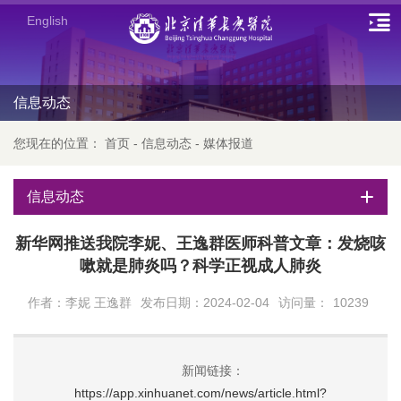
English
信息动态
您现在的位置：
首页
-
信息动态
-
媒体报道
信息动态
新华网推送我院李妮、王逸群医师科普文章：发烧咳
嗽就是肺炎吗？科学正视成人肺炎
作者：李妮 王逸群
发布日期：2024-02-04
访问量：
10239
新闻链接：
https://app.xinhuanet.com/news/article.html?