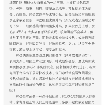
细菌性咽-扁桃体炎而形成的一组疾病。主要症状包括发
热、鼻塞、咳嗽、咽痛、咳痰及流涕等，常见病原体为病
毒，而细菌、肺炎支原体等比较少见。病毒性感染时白细胞
多正常或者偏低，淋巴细胞比例升高（新冠或者流感感染时
可下降），细菌感染时白细胞多升高。如果仅仅是上感，发
热在3天左右大多会有减轻的表现，咳嗽可能不会减轻，但
通常不是日夜均严重。而肺炎多数会持续发热，或者日夜咳
嗽都严重，伴呼吸音异常，伴胸闷憋气、乏力、纳差等全身
症状，若出现上述症状，需要及时就医。
肺炎的确诊主要通过胸部影像学（胸片或者胸部CT）,
表现为新出现的斑片状浸润影、叶或段实变影、磨玻璃影或
间质性改变,伴或不伴胸腔积液。随着检测技术的进步，各大
电商平台推出了居家快检技术，但门诊经常会遇到因咽痛、
发热或者咳嗽，通过居家快检技术查出肺炎链球菌或者肺炎
支原体阳性而就诊的患者，这些患者是否就可以诊断肺炎了
呢？
肺炎链球菌是一种条件致病菌，约1/3-1/2的健康人群携
带，常寄居在正常人的上呼吸道中，多数不致病或者致病力