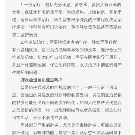
1.一般治疗：包括充分休息、多饮水、多摄入有营养的
食物，保证水和电解质平衡。对症退热、止咳化痰、雾化平
喘、适当吸氧等治疗；医生需要根据肺炎的严重程度决定治
疗场所。轻型肺炎可门诊治疗，重症肺炎需住院甚至需要住
重症监护病房。
2.抗感染治疗：需要根据患者的年龄、肺炎严重程度、
有无基础疾病、是否为流感病毒导致的肺炎等，选择合适的
抗感染药物。切勿自行口服药物，需要在医生指导下用药，
并且严格遵照医嘱，保证用药疗程，以防治疗不彻底或者产
生耐药的问题。
肺炎会遗留后遗症吗？
普通肺炎通过及时的规范的治疗，一般不会留下后遗
症。当强烈的炎症反应引起肺部黏膜受损，炎症消退后受损
的黏膜可能会出现不同程度的钙化，如同人的皮肤受伤愈合
之后遗留的疤痕一样，出现肺部结节或者条索影，但这些对
日常生活、寿命不会造成影响。
另外部分严重的肺炎，尤其是病毒性肺炎，可能会遗留
肺纤维化，影响肺功能，导致平素活动后憋气等活动耐量下