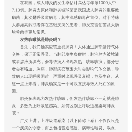
在我国，成人肺炎的发生率估计高达每年每1000人中
7.13例。肺炎支原体和肺炎链球菌是我国成人肺炎的重要致
病菌；其次是呼吸道病毒，其中流感病毒占首位。对于特殊
人群如高龄或者存在基础疾病的患者，肺炎克雷伯菌及大肠
埃希菌等更加常见。
发热咳嗽就是肺炎吗？
首先，我们确实应该重视肺炎！人体通过肺部进行气体
交换，保证正常呼吸。当肺部发生炎症时，肺泡腔内被脓液
或者渗液所填充，会导致病人出现发热、咳嗽咳痰，部分患
者会有咯血、胸痛，肺部病变范围大时会影响气体交换，导
致病人出现呼吸困难，严重时出现呼吸衰竭，危及生命。从
这一点上来看，肺炎确实是一个可以直接导致人死亡的原
因。
肺炎多表现为发热伴咳嗽，但发热伴咳嗽不一定就是肺
炎，多数为上呼吸道感染。如何区别上呼吸道感染与肺炎
呢？
广义上讲，上呼吸道感染（以下简称上感）不仅仅只是
一个疾病的诊断，而是包括普通感冒、病毒性咽炎、喉炎、