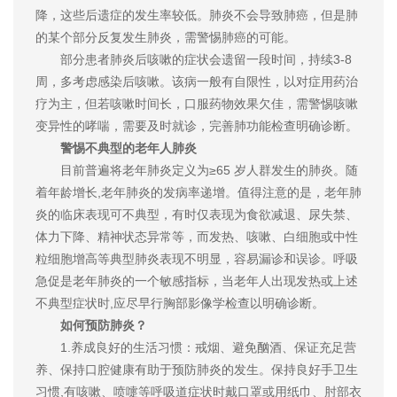
降，这些后遗症的发生率较低。肺炎不会导致肺癌，但是肺
的某个部分反复发生肺炎，需警惕肺癌的可能。
部分患者肺炎后咳嗽的症状会遗留一段时间，持续3-8
周，多考虑感染后咳嗽。该病一般有自限性，以对症用药治
疗为主，但若咳嗽时间长，口服药物效果欠佳，需警惕咳嗽
变异性的哮喘，需要及时就诊，完善肺功能检查明确诊断。
警惕不典型的老年人肺炎
目前普遍将老年肺炎定义为≥65 岁人群发生的肺炎。随
着年龄增长,老年肺炎的发病率递增。值得注意的是，老年肺
炎的临床表现可不典型，有时仅表现为食欲减退、尿失禁、
体力下降、精神状态异常等，而发热、咳嗽、白细胞或中性
粒细胞增高等典型肺炎表现不明显，容易漏诊和误诊。呼吸
急促是老年肺炎的一个敏感指标，当老年人出现发热或上述
不典型症状时,应尽早行胸部影像学检查以明确诊断。
如何预防肺炎？
1.养成良好的生活习惯：戒烟、避免酗酒、保证充足营
养、保持口腔健康有助于预防肺炎的发生。保持良好手卫生
习惯,有咳嗽、喷嚏等呼吸道症状时戴口罩或用纸巾、肘部衣