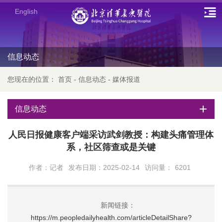
English
信息动态
您现在的位置：
首页
-
信息动态
-
媒体报道
信息动态
人民日报健康客户端采访武剑教授：构建头痛管理体
系，社区筛查或是关键
作者：记者
发布日期：2025-02-14
访问量：
6201
新闻链接：
https://m.peopledailyhealth.com/articleDetailShare?