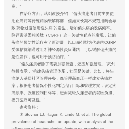
高。”
在治疗方面，武剑教授介绍，“偏头痛患者目前主要使
用止痛药等传统药物缓解疼痛，但如果长期不规范用药会导
致‘药物过度使用性头痛’的发生，增加偏头痛的发病频率。
降钙素基因相关肽（CGRP）这一关键性靶点的发现，让偏
头痛的预防性治疗有了新进展，以口崩剂型为代表的CGRP
受体拮抗剂通过阻断神经源性炎症通路，可以缓解偏头痛的
急性发作，也可用于预防治疗。”
“偏头痛患者除了需要加强筛查，还应加强管理。”武剑
教授表示，“构建头痛管理体系，社区是关键。比如，将头
痛纳入基层社区管理任务，像管理高血压一样建立头痛档
案，根据患者情况个性化制定治疗目标和管理方案，设定疼
痛频率、强度控制目标等，进而减轻头痛患者的就医负担、
提升医疗可及性。”
参考资料：
① Stovner LJ, Hagen K, Linde M, et al. The global
prevalence of headache: an update, with analysis of the
influences of methodological factors on prevalence