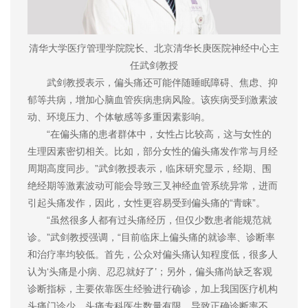
清华大学医疗管理学院院长、北京清华长庚医院神经中心主
任武剑教授
武剑教授表示，偏头痛还可能伴随睡眠障碍、焦虑、抑
郁等共病，增加心脑血管疾病患病风险。该疾病受到激素波
动、环境压力、个体敏感等多重因素影响。
“在偏头痛的患者群体中，女性占比较高，这与女性的
生理因素密切相关。比如，部分女性的偏头痛发作常与月经
周期高度同步。”武剑教授表示，临床研究显示，经期、围
绝经期等激素波动可能会导致三叉神经血管系统异常，进而
引起头痛发作，因此，女性更容易受到偏头痛的“青睐”。
“虽然很多人都有过头痛经历，但仅少数患者能规范就
诊。”武剑教授强调，“目前临床上偏头痛的就诊率、诊断率
和治疗率均较低。首先，公众对偏头痛认知程度低，很多人
认为‘头痛是小病、忍忍就好了’；另外，偏头痛尚缺乏客观
诊断指标，主要依靠医生经验进行确诊，加上我国医疗机构
头痛门诊少、头痛专科医生数量有限，导致正确诊断率不