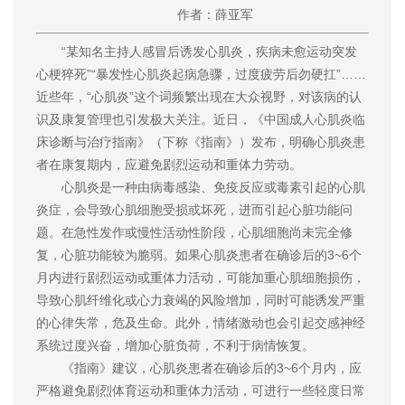
作者：薛亚军
“某知名主持人感冒后诱发心肌炎，疾病未愈运动突发
心梗猝死”“暴发性心肌炎起病急骤，过度疲劳后勿硬扛”……
近些年，“心肌炎”这个词频繁出现在大众视野，对该病的认
识及康复管理也引发极大关注。近日，《中国成人心肌炎临
床诊断与治疗指南》（下称《指南》）发布，明确心肌炎患
者在康复期内，应避免剧烈运动和重体力劳动。
心肌炎是一种由病毒感染、免疫反应或毒素引起的心肌
炎症，会导致心肌细胞受损或坏死，进而引起心脏功能问
题。在急性发作或慢性活动性阶段，心肌细胞尚未完全修
复，心脏功能较为脆弱。如果心肌炎患者在确诊后的3~6个
月内进行剧烈运动或重体力活动，可能加重心肌细胞损伤，
导致心肌纤维化或心力衰竭的风险增加，同时可能诱发严重
的心律失常，危及生命。此外，情绪激动也会引起交感神经
系统过度兴奋，增加心脏负荷，不利于病情恢复。
《指南》建议，心肌炎患者在确诊后的3~6个月内，应
严格避免剧烈体育运动和重体力活动，可进行一些轻度日常