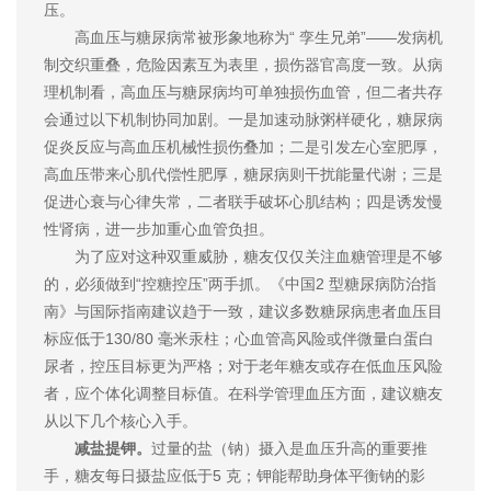
压。
高血压与糖尿病常被形象地称为“ 孪生兄弟”——发病机
制交织重叠，危险因素互为表里，损伤器官高度一致。从病
理机制看，高血压与糖尿病均可单独损伤血管，但二者共存
会通过以下机制协同加剧。一是加速动脉粥样硬化，糖尿病
促炎反应与高血压机械性损伤叠加；二是引发左心室肥厚，
高血压带来心肌代偿性肥厚，糖尿病则干扰能量代谢；三是
促进心衰与心律失常，二者联手破坏心肌结构；四是诱发慢
性肾病，进一步加重心血管负担。
为了应对这种双重威胁，糖友仅仅关注血糖管理是不够
的，必须做到“控糖控压”两手抓。《中国2 型糖尿病防治指
南》与国际指南建议趋于一致，建议多数糖尿病患者血压目
标应低于130/80 毫米汞柱；心血管高风险或伴微量白蛋白
尿者，控压目标更为严格；对于老年糖友或存在低血压风险
者，应个体化调整目标值。在科学管理血压方面，建议糖友
从以下几个核心入手。
减盐提钾。
过量的盐（钠）摄入是血压升高的重要推
手，糖友每日摄盐应低于5 克；钾能帮助身体平衡钠的影