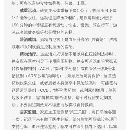
响，可多吃富钾食物如香蕉、菠菜、土豆。
减重运动。
研究显示体重每下降1 公斤，收缩压可下降
1~2 毫米汞柱。运动也是降压“利器”，建议每周至少进行
150 分钟的中等强度有氧运动，快走、慢跑、骑自行车、游
泳或者跳健身操等都是很好的选择。
限酒戒烟。
酒精与尼古丁是血压升高的“ 兴奋剂”，严格
戒烟和限制饮酒是控制血压的基础。
药物治疗。
当生活方式调整不足以将血压控制达标时，
糖友应在医生指导下使用降压药物。糖友可首选血管紧张素
转换酶抑制剂（ACEI，“普利”类药物）或血管紧张素Ⅱ受体
拮抗剂（ARB“沙坦”类药物），兼顾控压与肾保护；当首选
药物效果欠佳，或者患者本身脑卒中风险较高时，可能需与
钙通道阻滞剂（CCB，“地平”类药物）或利尿剂联用；单药
起效不佳者，需“阶梯式”联合调整。这个过程需要定期复
诊，不要因短期效果不理想而放弃或自行换药。
居家监测。
家庭血压监测是“第三只眼”，每日早晚各测
一次，记录下来有助于医生判断。部分智能可穿戴设备现已
支持心率、血压连续监测，糖友可在医生指导下选用，以掌