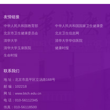
友情链接
中华人民共和国教育部
中华人民共和国国家卫生健康委
北京市卫生健康委员会
员会
北京卫生信息网
清华大学
清华大学华信医院
清华大学玉泉医院
健康时报
生命时报
联系我们
地 址：北京市昌平区立汤路168号
邮 编：102218
网 址：www.btch.edu.cn
电 话：010-56112345
传真：010-56118500