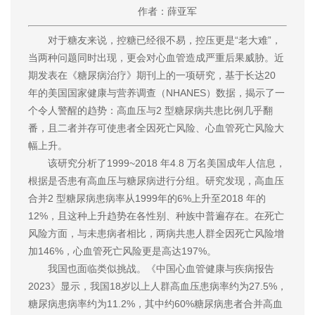
作者：薛亚军
对于糖友来说，控糖已经很不易，控压更是“老大难”，
当两种问题同时出现，更会对心血管造成严重后果威胁。近
期发表在《糖尿病治疗》期刊上的一项研究，基于长达20
年的美国国家健康与营养调查（NHANES）数据，揭示了一
个令人警醒的趋势：高血压与2 型糖尿病共患比例几乎翻
番，且二者并存可使患者全因死亡风险、心血管死亡风险大
幅上升。
该研究分析了1999~2018 年4.8 万名美国成年人信息，
根据是否患有高血压与糖尿病进行分组。研究发现，高血压
合并2 型糖尿病患病率从1999年的6%上升至2018 年的
12%，且这种上升趋势在各性别、种族中普遍存在。在死亡
风险方面，与未患病者相比，两病共患人群全因死亡风险增
加146%，心血管死亡风险更是高达197%。
我国也面临类似挑战。《中国心血管健康与疾病报告
2023》显示，我国18岁以上人群高血压患病率约为27.5%，
糖尿病患病率约为11.2%，其中约60%糖尿病患者合并高血